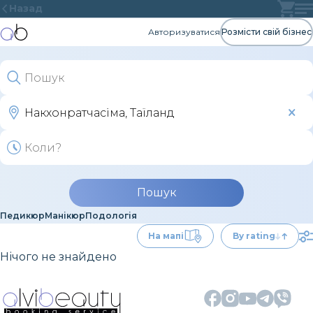
Назад
Авторизуватися
Розмісти свій бізнес
Пошук
Педикюр
Манікюр
Подологія
На мапі
By rating
Нічого не знайдено