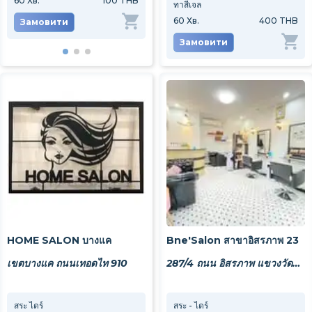
60
Хв.
100 THB
30
Хв.
200 THB
45
Хв
ทาสีเจล
60
Хв.
400 THB
Замовити
Замовити
За
Замовити
HOME SALON บางแค
Bne'Salon สาขาอิสรภาพ 23
เขตบางแค ถนนเทอดไท 910
287/4 ถนน อิสรภาพ แขวงวัดท่าพระ เขตบางกอกใหญ่ กรุงเทพมหานคร 10600
สระ ไดร์
สระ ซอย
สระ - ไดร์
สปาค