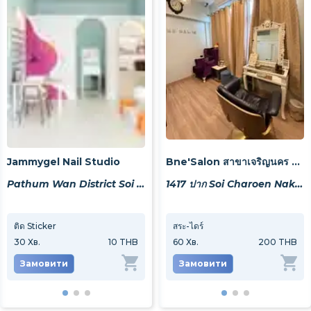
Jammygel Nail Studio
Bne'Salon สาขาเจริญนคร 27
Pathum Wan District Soi Chulalongkorn 9 256/52
1417 ปาก Soi Charoen Nakhon 27, Khwaeng Bang Lamphu Lang, Khet Khlong San, Krung Thep Maha Nakhon 10600, Thailand
ติด Sticker
สระ-ไดร์
Nails Art ,3D ปั้นนูน ติดอะไหล่ ราคาต่อ 1 นิ้ว
ล้าง
30
Хв.
10 THB
30
Хв.
60
Хв.
50 THB
200 THB
60
Х
Замовити
Замовити
Замовити
За