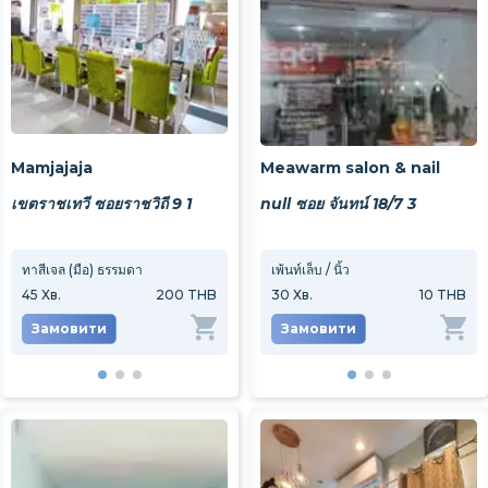
Mamjajaja
Meawarm salon & nail
เขตราชเทวี ซอยราชวิถี 9 1
null ซอย จันทน์ 18/7 3
ทาสีเจล (มือ) ธรรมดา
ต่อเล็บมือ PVC กาวธรรมดา
เพ้นท์เล็บ / นิ้ว
ทาสีเ
45
Хв.
200 THB
50
Хв.
30
Хв.
200 THB
10 THB
45
Хв
Замовити
Замовити
Замовити
За