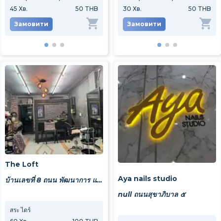
45
Хв.
50 THB
45
Хв.
30
Хв.
100 THB
50 THB
45
Хв
Замовити
Замовити
Замовити
За
The Loft
Aya nails studio
บ้านเลขที่ 8 ถนน พัฒนาการ แขวงสวนหลวง เขตสวนกลวง กทม 10250
null ถนนสุขาภิบาล ๕
สระ ไดร์
ตัดผมชาย
ตัดผมผ