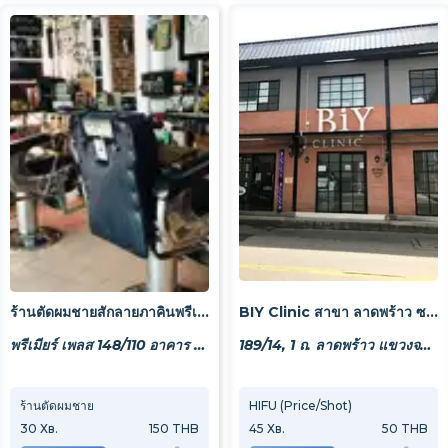
ร้านตัดผมชายสักลายภาคินพรีเมียร์
BIY Clinic สาขา ลาดพร้าว ซอย 1 ( Ladprao Soi 1 Branch )
พรีเมียร์ เพลส 148/110 อาคาร 3 ถ. เสรี 9 แขวงสวนหลวง เขตสวนหลวง กรุงเทพมหานคร 10250
189/14, 1 ถ. ลาดพร้าว แขวงจอมพล เขตจตุจักร กรุงเทพมหานคร 10900, Thailand
ร้านตัดผมชาย
ตัดหรือโกน
HIFU (Price/Shot)
สักลา
30
Хв.
150 THB
30
Хв.
45
Хв.
150 THB
50 THB
120
Х