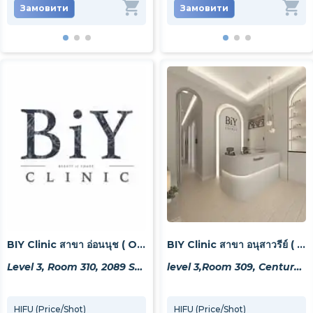
Замовити
Замовити
Замовити
За
BIY Clinic สาขา อ่อนนุช ( Onnut Branch )
BIY Clinic สาขา อนุสาวรีย์ ( Victory Monument Branch)
Level 3, Room 310, 2089 Sukhumvit Rd, Khwaeng Phra Khanong Nuea, Watthana, Krung Thep Maha Nakhon 10260, Thailand
level 3,Room 309, Century The Movie Plaza, 15 Phaya Thai Rd, Khwaeng Thanon Phaya Thai, Khet Ratchathewi, Krung Thep Maha Nakhon 10400, Thailand
HIFU (Price/Shot)
ฉีดสิว (Price/Acne)
HIFU (Price/Shot)
ดูดสิ