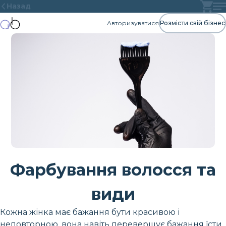
Назад
Авторизуватися
Розмісти свій бізнес
Фарбування волосся та
види
Кожна жінка має бажання бути красивою і
неповторною, вона навіть перевершує бажання їсти,