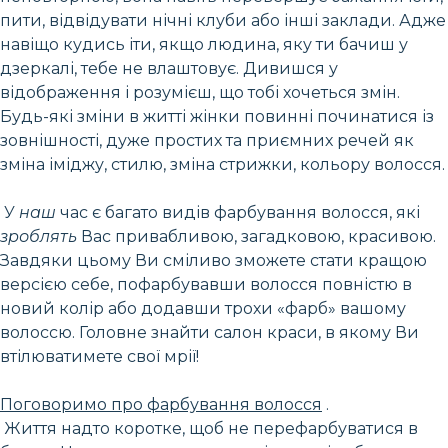
пити, відвідувати нічні клуби або інші заклади. Адже
навіщо кудись іти, якщо людина, яку ти бачиш у
дзеркалі, тебе не влаштовує. Дивишся у
відображення і розумієш, що тобі хочеться змін.
Будь-які зміни в житті жінки повинні починатися із
зовнішності, дуже простих та приємних речей як
зміна іміджу, стилю, зміна стрижки, кольору волосся.
У
наш
час є багато видів фарбування волосся, які
зроблять
Вас привабливою, загадковою, красивою.
Завдяки цьому Ви сміливо зможете стати кращою
версією себе, пофарбувавши волосся повністю в
новий колір або додавши трохи «фарб» вашому
волоссю. Головне знайти салон краси, в якому Ви
втілюватимете свої мрії!
Поговоримо про фарбування волосся
.
Життя надто коротке, щоб не перефарбуватися в