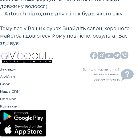
довжину волосся;
- Airtouch підходить для жінок будь-якого віку!
Тому все у Ваших руках! Знайдіть салон, хорошого
майстра і довіртеся йому повністю, результат Вас
здивує.
Заклади
Залишились питання?
Зв’яжись з нами!
AlviCoin
+380 97 270 38 13
Блог
Наша CRM
Про нас
Контакти