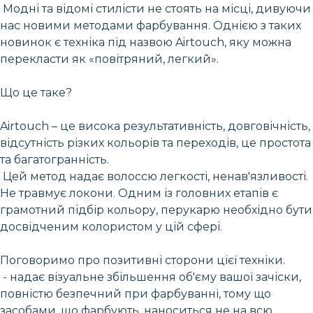
Модні та відомі стилісти не стоять на місці, дивуючи
нас новими методами фарбування. Однією з таких
новинок є техніка під назвою Airtouch, яку можна
перекласти як «повітряний, легкий».
Що це таке?
Airtouch – це висока результативність, довговічність,
відсутність різких кольорів та переходів, це простота
та багатогранність.
Цей метод надає волоссю легкості, ненав'язливості.
Не травмує локони. Одним із головних етапів є
грамотний підбір кольору, перукарю необхідно бути
досвідченим колористом у цій сфері.
Поговоримо про позитивні сторони цієї техніки.
- надає візуальне збільшення об'єму вашої зачіски,
повністю безпечний при фарбуванні, тому що
засобами, що фарбують, наноситься не на всю