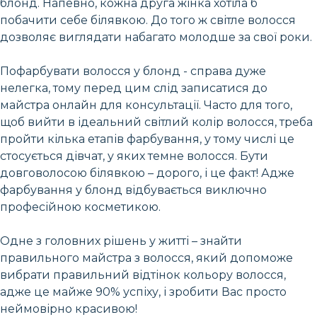
блонд. Напевно, кожна друга жінка хотіла б
побачити себе білявкою. До того ж світле волосся
дозволяє виглядати набагато молодше за свої роки.
Пофарбувати волосся у блонд - справа дуже
нелегка, тому перед цим слід записатися до
майстра онлайн для консультації. Часто для того,
щоб вийти в ідеальний світлий колір волосся, треба
пройти кілька етапів фарбування, у тому числі це
стосується дівчат, у яких темне волосся. Бути
довговолосою білявкою – дорого, і це факт! Адже
фарбування у блонд відбувається виключно
професійною косметикою.
Одне з головних рішень у житті – знайти
правильного майстра з волосся, який допоможе
вибрати правильний відтінок кольору волосся,
адже це майже 90% успіху, і зробити Вас просто
неймовірно красивою!