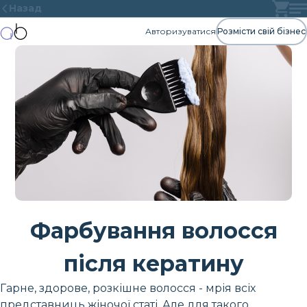
Назад
Авторизуватися
Розмісти свій бізнес
Фарбування волосся
після кератину
Гарне, здорове, розкішне волосся - мрія всіх
представниць жіночої статі. Але для такого