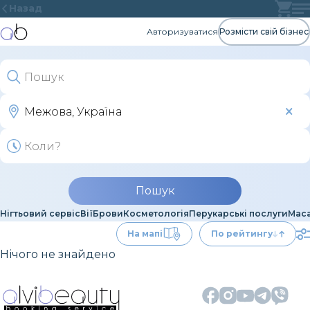
Назад
Авторизуватися
Розмісти свій бізнес
Пошук
Нігтьовий сервіс
Вії
Брови
Косметологія
Перукарські послуги
Мас
На мапі
По рейтингу
Нічого не знайдено