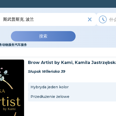
搜索
务
动物服务
汽车
服务
Brow Artist by Kami, Kamila Jastrzębsk
Słupsk Wileńska 39
Hybryda jeden kolor
Przedłużenie żelowe