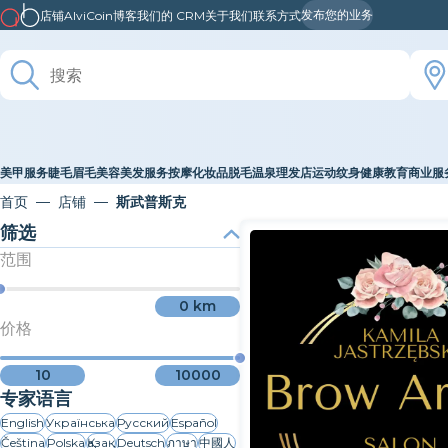
发布您的业务
店铺
AlviCoin
博客
我们的 CRM
关于我们
联系方式
美甲服务
睫毛
眉毛
美容
美发服务
按摩
化妆品
脱毛
温泉
理发店
运动
纹身
健康
教育
商业服
首页
店铺
斯武普斯克
筛选
范围
0
km
价格
10
10000
专家语言
English
Українська
Русский
Español
Čeština
Polska
Қазақ
Deutsch
ภาษา
中國人