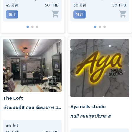
45
分钟
50 THB
45
分钟
30
分钟
100 THB
50 THB
45
分
预订
预订
预订
预
The Loft
Aya nails studio
บ้านเลขที่ 8 ถนน พัฒนาการ แขวงสวนหลวง เขตสวนกลวง กทม 10250
null ถนนสุขาภิบาล ๕
สระ ไดร์
ตัดผมชาย
ตัดผมผ