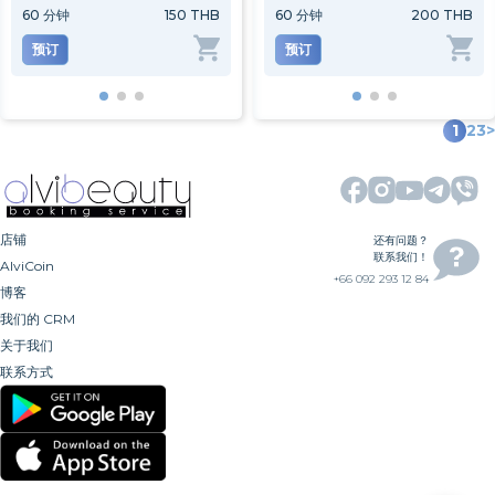
60
分钟
150 THB
60
分钟
60
分钟
350 THB
200 THB
120
预订
预订
预订
预
1
2
3
>
店铺
还有问题？
联系我们！
AlviCoin
+66 092 293 12 84
博客
我们的 CRM
关于我们
联系方式