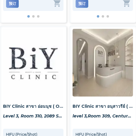
预订
预订
预订
预
BIY Clinic สาขา อ่อนนุช ( Onnut Branch )
BIY Clinic สาขา อนุสาวรีย์ ( Victory Monument Branch)
Level 3, Room 310, 2089 Sukhumvit Rd, Khwaeng Phra Khanong Nuea, Watthana, Krung Thep Maha Nakhon 10260, Thailand
level 3,Room 309, Century The Movie Plaza, 15 Phaya Thai Rd, Khwaeng Thanon Phaya Thai, Khet Ratchathewi, Krung Thep Maha Nakhon 10400, Thailand
HIFU (Price/Shot)
ฉีดสิว (Price/Acne)
HIFU (Price/Shot)
ดูดสิ