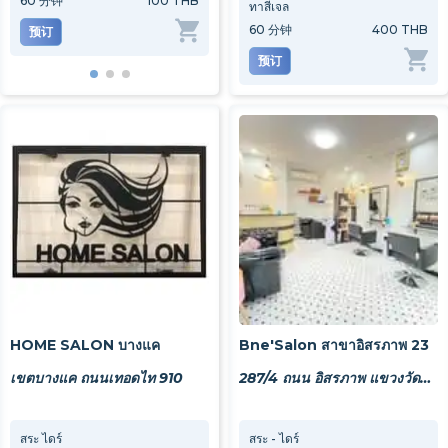
60
分钟
100 THB
30
分钟
200 THB
45
分
ทาสีเจล
60
分钟
400 THB
预订
预订
预
预订
HOME SALON บางแค
Bne'Salon สาขาอิสรภาพ 23
เขตบางแค ถนนเทอดไท 910
287/4 ถนน อิสรภาพ แขวงวัดท่าพระ เขตบางกอกใหญ่ กรุงเทพมหานคร 10600
สระ ไดร์
สระ ซอย
สระ - ไดร์
สปาค