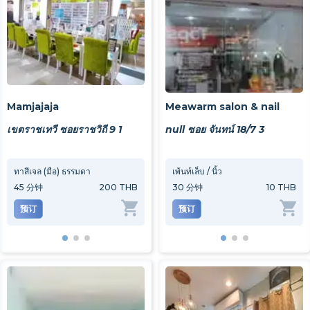
Mamjajaja
Meawarm salon & nail
เขตราชเทวี ซอยราชวิถี 9 1
null ซอย จันทน์ 18/7 3
ทาสีเจล (มือ) ธรรมดา
ต่อเล็บมือ PVC กาวธรรมดา
เพ้นท์เล็บ / นิ้ว
ทาสีเ
45
分钟
200 THB
50
分钟
30
分钟
200 THB
10 THB
45
分
预订
预订
预订
预