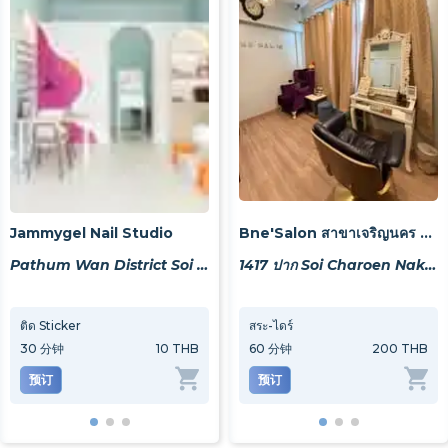
Jammygel Nail Studio
Bne'Salon สาขาเจริญนคร 27
Pathum Wan District Soi Chulalongkorn 9 256/52
1417 ปาก Soi Charoen Nakhon 27, Khwaeng Bang Lamphu Lang, Khet Khlong San, Krung Thep Maha Nakhon 10600, Thailand
ติด Sticker
สระ-ไดร์
Nails Art ,3D ปั้นนูน ติดอะไหล่ ราคาต่อ 1 นิ้ว
ล้าง
30
分钟
10 THB
30
分钟
60
分钟
50 THB
200 THB
60
预订
预订
预订
预