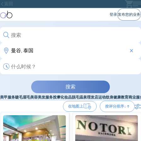
返回
登录
发布您的业务
搜索
美甲服务
睫毛
眉毛
美容
美发服务
按摩
化妆品
脱毛
温泉
理发店
运动
纹身
健康
教育
商业服
在地图上
按评分排序