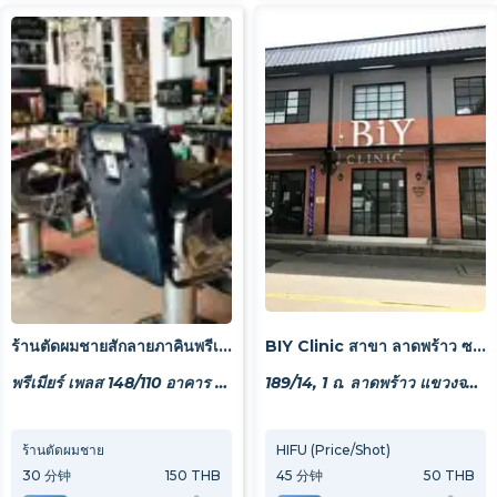
ร้านตัดผมชายสักลายภาคินพรีเมียร์
BIY Clinic สาขา ลาดพร้าว ซอย 1 ( Ladprao Soi 1 Branch )
พรีเมียร์ เพลส 148/110 อาคาร 3 ถ. เสรี 9 แขวงสวนหลวง เขตสวนหลวง กรุงเทพมหานคร 10250
189/14, 1 ถ. ลาดพร้าว แขวงจอมพล เขตจตุจักร กรุงเทพมหานคร 10900, Thailand
ร้านตัดผมชาย
ตัดหรือโกน
HIFU (Price/Shot)
สักลา
30
分钟
150 THB
30
分钟
45
分钟
150 THB
50 THB
120