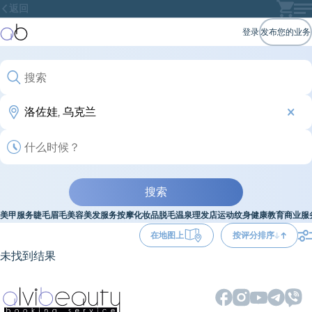
返回
登录
发布您的业务
搜索
美甲服务
睫毛
眉毛
美容
美发服务
按摩
化妆品
脱毛
温泉
理发店
运动
纹身
健康
教育
商业服
在地图上
按评分排序
未找到结果