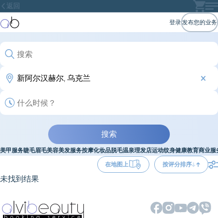
返回
登录
发布您的业务
搜索
美甲服务
睫毛
眉毛
美容
美发服务
按摩
化妆品
脱毛
温泉
理发店
运动
纹身
健康
教育
商业服
在地图上
按评分排序
未找到结果