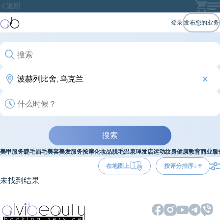
返回
登录
发布您的业务
搜索
美甲服务
睫毛
眉毛
美容
美发服务
按摩
化妆品
脱毛
温泉
理发店
运动
纹身
健康
教育
商业服
在地图上
按评分排序
未找到结果