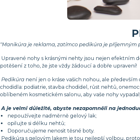
P
"Manikúra je reklama, zatímco pedikúra je příjemným 
Upravené nohy s krásnými nehty jsou nejen efektním dop
potěšení z toho, že jste vždy žádoucí a dobře upravení!
Pedikúra
není jen o kráse vašich nohou, ale především 
chodidla: podiatrie, stavba chodidel, růst nehtů, onemoc
oblíbeném kosmetickém salonu, aby vaše nohy vypada
A je velmi důležité, abyste nezapomněli na jednod
nepoužívejte nadměrně gelový lak;
opilujte si délku nehtů;
Doporučujeme nenosit těsné boty.
Pedikúra s gelovým lakem je tou nejlepší volbou, proto