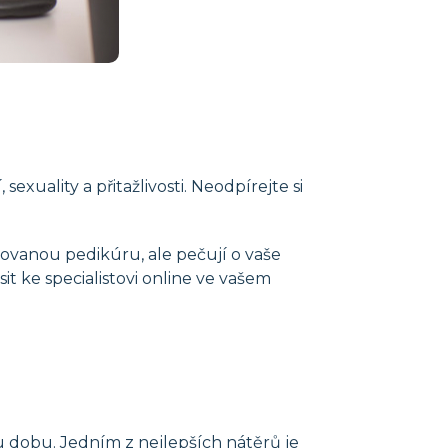
ality a přitažlivosti. Neodpírejte si
kovanou pedikúru, ale pečují o vaše
it ke specialistovi online ve vašem
u dobu. Jedním z nejlepších nátěrů je