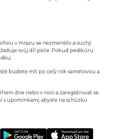
h nohou v mrazu se nezmenšilo a suchý
vyžaduje svůj díl péče. Pokud pedikúru
edku.
stě budete mít po celý rok sametovou a
hem dne nebo v noci a zaregistrovat se
ní s upomínkami, abyste na schůzku