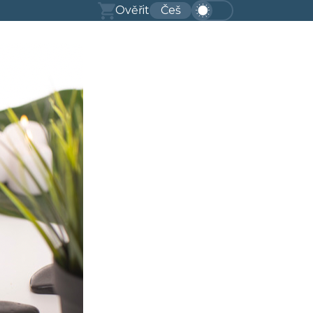
Ověřit
Češ