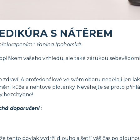
EDIKÚRA S NÁTĚREM
překvapením." Yanina Ipohorská.
lňkem vašeho vzhledu, ale také zárukou sebevědomí, sexu
o zdraví. A profesionálové ve svém oboru nedělají jen la
nění kůže a nehtové ploténky. Neváhejte se proto přihlás
ly bezchybně!
uchá doporučení
:
že tento povlak vydrží dlouho a šetří váš čas po dlouho