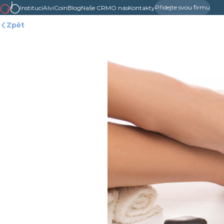
Přidejte svou firmu
Institucí
AlviCoin
Blog
Naše CRM
O nás
Kontakty
Zpět