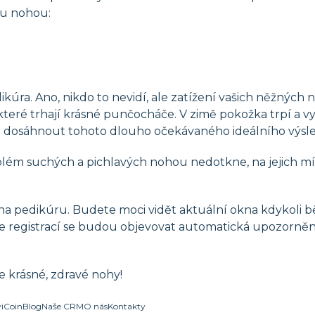
ku nohou:
ikúra. Ano, nikdo to nevidí, ale zatížení vašich něžnýc
 které trhají krásné punčocháče. V zimě pokožka trpí a 
é dosáhnout tohoto dlouho očekávaného ideálního výsl
lém suchých a pichlavých nohou nedotkne, na jejich mí
a pedikúru. Budete moci vidět aktuální okna kdykoli bě
ne registrací se budou objevovat automatická upozorně
e krásné, zdravé nohy!
viCoin
Blog
Naše CRM
O nás
Kontakty