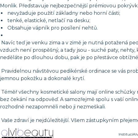
Monlik. Představuje nejbezpečnější prémiovou pokrýv
nevyžaduje použití základny nebo horní části;
tenké, elastické, netlačí na desku;
Obsahuje vápník pro posílení nehtů.
Navíc teď je venku zima a v zimě je nutná potažená ped
vzduch není prospěšný, a tady jsou - suché paty, nehty,
neděláte po dlouhou dobu, pak je po přestávce obtížn
Pravidelnou návštěvou pedikérské ordinace se vás prob
jemnou pokožku a dokonalé krytí.
Téměř všechny kosmetické salony mají online schůzky n
bez čekání na odpověď. A samozřejmě spolu s vaší onli
rozhodně nezapomněli nebo ji nezmeškali.
Vaše zdraví je nejdůležitější. Všem zástupkyním přejem
Institucí
Al