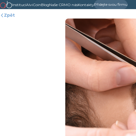
Přidejte svou firmu
Institucí
AlviCoin
Blog
Naše CRM
O nás
Kontakty
Zpět