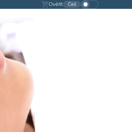
Ověřit
Češ