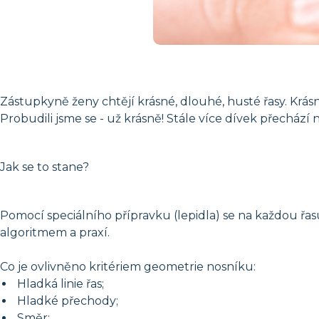
Zástupkyně ženy chtějí krásné, dlouhé, husté řasy. Krásn
Probudili jsme se - už krásně! Stále více dívek přecház
Jak se to stane?
Pomocí speciálního přípravku (lepidla) se na každou řa
algoritmem a praxí.
Co je ovlivněno kritériem geometrie nosníku:
Hladká linie řas;
Hladké přechody;
Směr;