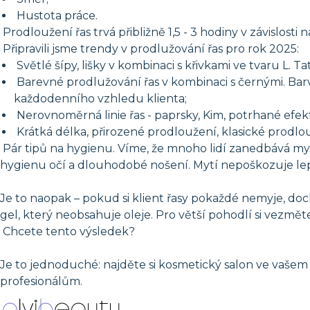
Hustota práce.
Prodloužení řas trvá přibližně 1,5 - 3 hodiny v závislosti 
Připravili jsme trendy v prodlužování řas pro rok 2025:
Světlé šípy, lišky v kombinaci s křivkami ve tvaru L. T
Barevné prodlužování řas v kombinaci s černými. Barvu
každodenního vzhledu klienta;
Nerovnoměrná linie řas - paprsky, Kim, potrhané efekty.
Krátká délka, přirozené prodloužení, klasické prodlou
Pár tipů na hygienu. Víme, že mnoho lidí zanedbává mytí 
hygienu očí a dlouhodobé nošení. Mytí nepoškozuje lep
Je to naopak – pokud si klient řasy pokaždé nemyje, dochá
gel, který neobsahuje oleje. Pro větší pohodlí si vezměte 
Chcete tento výsledek?
Je to jednoduché: najděte si kosmetický salon ve vaše
profesionálům.