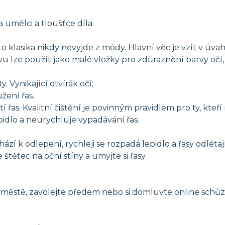
na umělci a tloušťce díla.
ato klasika nikdy nevyjde z módy. Hlavní věc je vzít v úvah
 lze použít jako malé vložky pro zdůraznění barvy očí, 
 Vynikající otvírák očí;
žení řas.
řas. Kvalitní čištění je povinným pravidlem pro ty, kteří
idlo a neurychluje vypadávání řas.
zí k odlepení, rychleji se rozpadá lepidlo a řasy odlétaj
štětec na oční stíny a umyjte si řasy.
m městě, zavolejte předem nebo si domluvte online sch