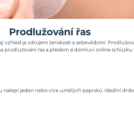
Prodlužování řas
ý vzhled je zdrojem ženskosti a sebevědomí. Prodlužování
í na prodlužování řas a předem si domluví online schůzk
su nalepí jeden nebo více umělých paprsků. Ideální drdo