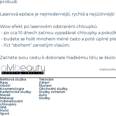
probudí.
Laserová epilace je nejmodernější, rychlá a nejúčinnější
Wow efekt po laserovém odstranění chloupků:
- po cca 10 dnech začnou vypadávat chloupky a pokož
- budete se holit mnohem méně často a poté úplně pře
- říct "sbohem" zarostlým vlasům;
Začněte svou cestu k dokonale hladkému tělu se školou 
Institucí
Al
Nehtová služba
Tetování
Řasy
Zdraví
Obočí
Školení
Kosmetologie
Obchodní služby
Kadeřnické služby
Služby zvířatům
Masáž
Auto
Makeup
Služby
Odstraňování
chloupků
SPA
Holič
Sport