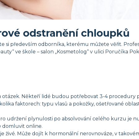
rové odstranění chloupků
e si především odborníka, kterému můžete věřit. Profesio
auty“ ve škole – salon „Kosmetolog“ v ulici Poručíka Pok
h otázek. Někteří lidé budou potřebovat 3-4 procedury p
olika faktorech: typu vlasů a pokožky, ošetřované oblasti 
. Pro udržení plynulosti po absolvování celého kurzu je
 domluvit online.
 je živé. Může dojít k hormonální nerovnováze, v takové