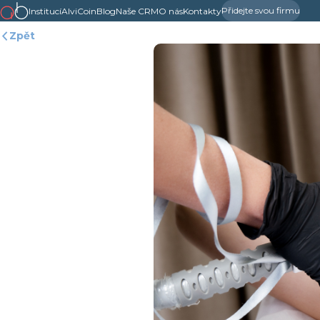
Přidejte svou firmu
Institucí
AlviCoin
Blog
Naše CRM
O nás
Kontakty
Zpět