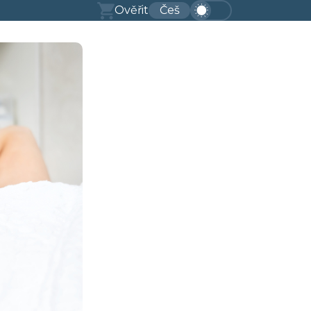
Ověřit
Češ