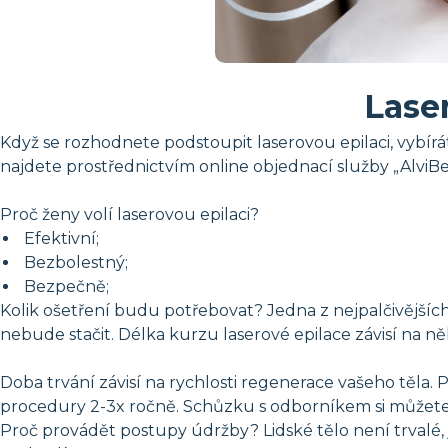
Lase
Když se rozhodnete podstoupit laserovou epilaci, vybírát
najdete prostřednictvím online objednací služby „AlviBe
Proč ženy volí laserovou epilaci?
Efektivní;
Bezbolestný;
Bezpečně;
Kolik ošetření budu potřebovat? Jedna z nejpalčivějšíc
nebude stačit. Délka kurzu laserové epilace závisí na něk
Doba trvání závisí na rychlosti regenerace vašeho těla
procedury 2-3x ročně. Schůzku s odborníkem si můžete
Proč provádět postupy údržby? Lidské tělo není trvalé,