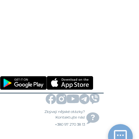
Zbývají nějaké otázky?
Kontaktujte nás!
+380 97 270 38 13