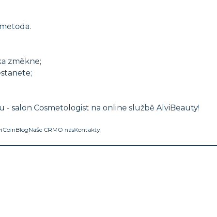
 metoda.
ka změkne;
stanete;
- salon Cosmetologist na online službě AlviBeauty!
viCoin
Blog
Naše CRM
O nás
Kontakty