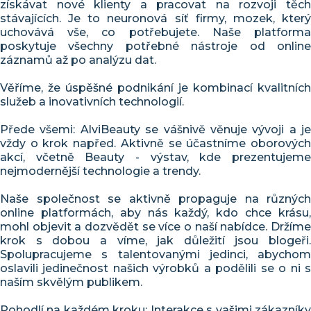
získávat nové klienty a pracovat na rozvoji těch
stávajících. Je to neuronová síť firmy, mozek, který
uchovává vše, co potřebujete. Naše platforma
poskytuje všechny potřebné nástroje od online
záznamů až po analýzu dat.
Věříme, že úspěšné podnikání je kombinací kvalitních
služeb a inovativních technologií.
Přede všemi: AlviBeauty se vášnivě věnuje vývoji a je
vždy o krok napřed. Aktivně se účastníme oborových
akcí, včetně Beauty - výstav, kde prezentujeme
nejmodernější technologie a trendy.
Naše společnost se aktivně propaguje na různých
online platformách, aby nás každý, kdo chce krásu,
mohl objevit a dozvědět se více o naší nabídce. Držíme
krok s dobou a víme, jak důležití jsou blogeři.
Spolupracujeme s talentovanými jedinci, abychom
oslavili jedinečnost našich výrobků a podělili se o ni s
naším skvělým publikem.
Pohodlí na každém kroku: Interakce s vašimi zákazníky