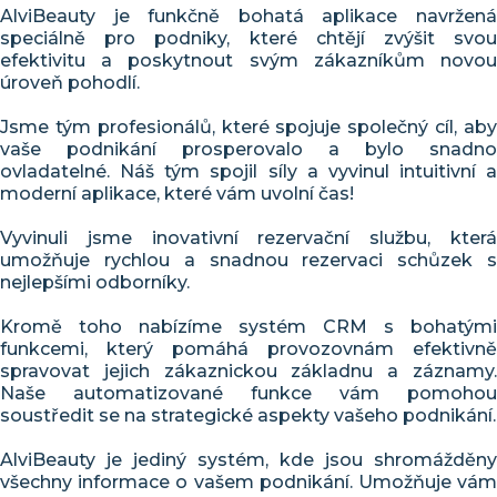
AlviBeauty je funkčně bohatá aplikace navržená
speciálně pro podniky, které chtějí zvýšit svou
efektivitu a poskytnout svým zákazníkům novou
úroveň pohodlí.
Jsme tým profesionálů, které spojuje společný cíl, aby
vaše podnikání prosperovalo a bylo snadno
ovladatelné. Náš tým spojil síly a vyvinul intuitivní a
moderní aplikace, které vám uvolní čas!
Vyvinuli jsme inovativní rezervační službu, která
umožňuje rychlou a snadnou rezervaci schůzek s
nejlepšími odborníky.
Kromě toho nabízíme systém CRM s bohatými
funkcemi, který pomáhá provozovnám efektivně
spravovat jejich zákaznickou základnu a záznamy.
Naše automatizované funkce vám pomohou
soustředit se na strategické aspekty vašeho podnikání.
AlviBeauty je jediný systém, kde jsou shromážděny
všechny informace o vašem podnikání. Umožňuje vám