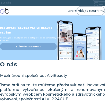
Zpět
Ověřit
Přidejte svou firmu
REZERVAČNÍ SLUŽBA VAŠICH BEAUTY
SLUŽEB
Rezervujte si služby online a potápějte se do atmosféry péče
a luxusu
STÁHNĚTE SI APLIKACI
O nás
Mezinárodní společnost AlviBeauty
Jsme hrdí na to, že můžeme představit naši inovativní
platformu vytvořenou zkušeným a renomovaným
evropským výrobcem kosmetického a zdravotnického
vybavení, společností ALVI PRAGUE.