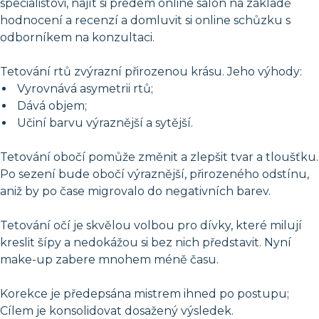
specialistovi, najít si předem online salon na základě
hodnocení a recenzí a domluvit si online schůzku s
odborníkem na konzultaci.
Tetování rtů zvýrazní přirozenou krásu. Jeho výhody:
Vyrovnává asymetrii rtů;
Dává objem;
Učiní barvu výraznější a sytější.
Tetování obočí pomůže změnit a zlepšit tvar a tloušťku.
Po sezení bude obočí výraznější, přirozeného odstínu,
aniž by po čase migrovalo do negativních barev.
Tetování očí je skvělou volbou pro dívky, které milují
kreslit šípy a nedokážou si bez nich představit. Nyní
make-up zabere mnohem méně času.
Korekce je předepsána mistrem ihned po postupu;
Cílem je konsolidovat dosažený výsledek.