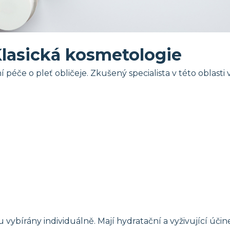
lasická kosmetologie
ní péče o pleť obličeje. Zkušený specialista v této oblas
ybírány individuálně. Mají hydratační a vyživující účine