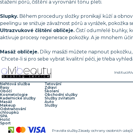
stažení pórů, čištění a vyrovnání tónu pleti.
Slupky.
Během procedury složky pronikají kůží a obnovu
peelingu se snižuje závažnost pórů a vyrážek, pokožka se 
Ultrazvukové čištění obličeje.
Čistí odumřelé buňky, k
aktivuje procesy regenerace pokožky. A je mnohem účin
Masáž obličeje.
Díky masáži můžete napnout pokožku, up
Chcete-li si pro sebe vybrat kvalitní péči, je třeba vyhle
Institucí
Al
Nehtová služba
Tetování
Řasy
Zdraví
Obočí
Školení
Kosmetologie
Obchodní služby
Kadeřnické služby
Služby zvířatům
Masáž
Auto
Makeup
Služby
Odstraňování
chloupků
SPA
Holič
Sport
Pravidla služby
Zásady ochrany osobních údajů