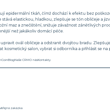
jí epidermální tkáň, čímž dochází k efektu bez poškoze
stává elastickou, hladkou, zlepšuje se tón obličeje a jiz
ožní maz a znečištění, snižuje závažnost zánětlivých pr
nější než jakákoliv domácí péče.
ravit ovál obličeje a odstranit dvojitou bradu. Zlepšuj
dat kosmetický salon, vybrat si odborníka a přihlásit se n
viCoin
Blog
Naše CRM
O nás
Kontakty
Veřejná zakázka