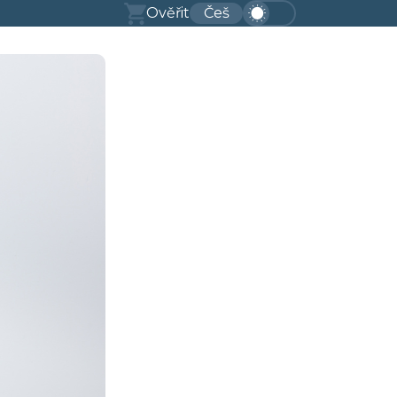
Ověřit
Češ