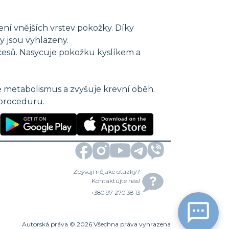
ní vnějších vrstev pokožky. Díky
vy jsou vyhlazeny.
ocesů. Nasycuje pokožku kyslíkem a
e metabolismus a zvyšuje krevní oběh.
a proceduru.
Zbývají nějaké otázky?
Kontaktujte nás!
+380 97 270 38 13
Autorská práva
©
2026
Všechna práva vyhrazena