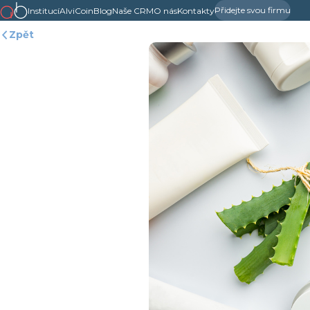
Přidejte svou firmu
Institucí
AlviCoin
Blog
Naše CRM
O nás
Kontakty
Zpět