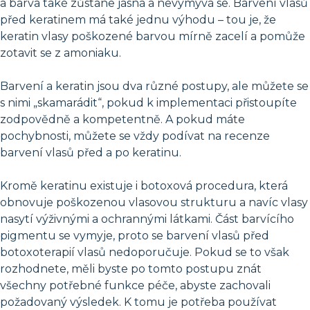
a barva také zůstane jasná a nevymývá se. Barvení vlasů
před keratinem má také jednu výhodu – tou je, že
keratin vlasy poškozené barvou mírně zacelí a pomůže
zotavit se z amoniaku.
Barvení a keratin jsou dva různé postupy, ale můžete se
s nimi „skamarádit“, pokud k implementaci přistoupíte
zodpovědně a kompetentně. A pokud máte
pochybnosti, můžete se vždy podívat na recenze
barvení vlasů před a po keratinu.
Kromě keratinu existuje i botoxová procedura, která
obnovuje poškozenou vlasovou strukturu a navíc vlasy
nasytí výživnými a ochrannými látkami. Část barvícího
pigmentu se vymyje, proto se barvení vlasů před
botoxoterapií vlasů nedoporučuje. Pokud se to však
rozhodnete, měli byste po tomto postupu znát
všechny potřebné funkce péče, abyste zachovali
požadovaný výsledek. K tomu je potřeba používat