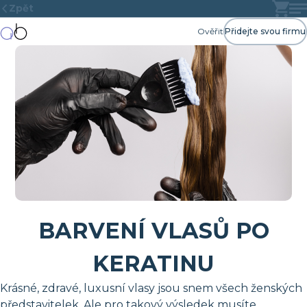
Zpět
Ověřit
Přidejte svou firmu
BARVENÍ VLASŮ PO
KERATINU
Krásné, zdravé, luxusní vlasy jsou snem všech ženských
představitelek. Ale pro takový výsledek musíte