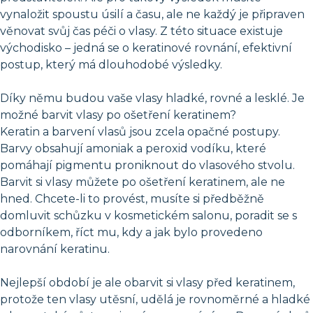
vynaložit spoustu úsilí a času, ale ne každý je připraven
věnovat svůj čas péči o vlasy. Z této situace existuje
východisko – jedná se o keratinové rovnání, efektivní
postup, který má dlouhodobé výsledky.
Díky němu budou vaše vlasy hladké, rovné a lesklé. Je
možné barvit vlasy po ošetření keratinem?
Keratin a barvení vlasů jsou zcela opačné postupy.
Barvy obsahují amoniak a peroxid vodíku, které
pomáhají pigmentu proniknout do vlasového stvolu.
Barvit si vlasy můžete po ošetření keratinem, ale ne
hned. Chcete-li to provést, musíte si předběžně
domluvit schůzku v kosmetickém salonu, poradit se s
odborníkem, říct mu, kdy a jak bylo provedeno
narovnání keratinu.
Nejlepší období je ale obarvit si vlasy před keratinem,
protože ten vlasy utěsní, udělá je rovnoměrné a hladké