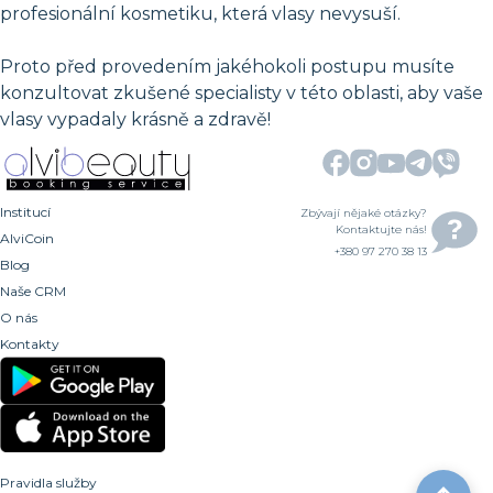
profesionální kosmetiku, která vlasy nevysuší.
Proto před provedením jakéhokoli postupu musíte
konzultovat zkušené specialisty v této oblasti, aby vaše
vlasy vypadaly krásně a zdravě!
Institucí
Zbývají nějaké otázky?
Kontaktujte nás!
AlviCoin
+380 97 270 38 13
Blog
Naše CRM
O nás
Kontakty
Pravidla služby