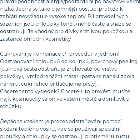
pravděpodobnost alergie/podráždění po návštěvě velmi
nízká. Jedná se také o jemnější postup, protože k
zahřátí nevyžaduje vysoké teploty. Při pravidelných
sezeních jsou chloupky tenčí, méně časté a snáze se
odstraňují. Je vhodný pro dívky s citlivou pokožkou a
zastánce přírodní kosmetiky.
Cukrování je kombinace tří procedur v jednom!
Odstraňování chloupků od kořínků, povrchový peeling
(cukrová pasta odstraňuje zrohovatělou vrstvu
pokožky), lymfodrenážní masáž (pasta se nanáší zdola
nahoru, cukr lehce přitlačujeme prsty).
Chcete tento výsledek? Chcete-li to provést, musíte
najít kosmetický salon ve vašem městě a domluvit si
schůzku.
Depilace voskem
je proces odstraňování pomocí
složení teplého vosku, kde se používají speciální
proužky a chloupky se odstraňují proti směru růstu.