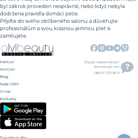
byl zákrok proveden nesprávně, nebo když nebyla
dodržena pravidla domácí péče.
Přijďte do svého oblíbeného salonu a důvěřujte
profesionálům a svou krásnou jemnou pleť si
zamilujete.
Institucí
Zbývají nějaké otázky?
Kontaktujte nás!
AlviCoin
+380 97 270 38 13
Blog
Naše CRM
O nás
Kontakty
Pravidla služby