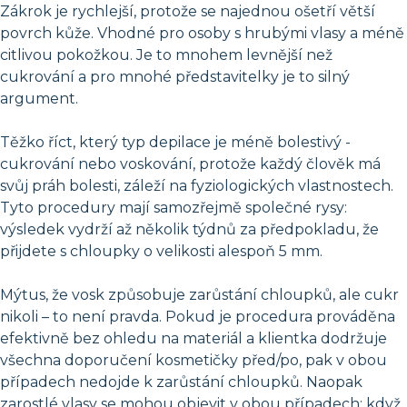
Zákrok je rychlejší, protože se najednou ošetří větší
povrch kůže. Vhodné pro osoby s hrubými vlasy a méně
citlivou pokožkou. Je to mnohem levnější než
cukrování a pro mnohé představitelky je to silný
argument.
Těžko říct, který typ depilace je méně bolestivý -
cukrování nebo voskování, protože každý člověk má
svůj práh bolesti, záleží na fyziologických vlastnostech.
Tyto procedury mají samozřejmě společné rysy:
výsledek vydrží až několik týdnů za předpokladu, že
přijdete s chloupky o velikosti alespoň 5 mm.
Mýtus, že vosk způsobuje zarůstání chloupků, ale cukr
nikoli – to není pravda. Pokud je procedura prováděna
efektivně bez ohledu na materiál a klientka dodržuje
všechna doporučení kosmetičky před/po, pak v obou
případech nedojde k zarůstání chloupků. Naopak
zarostlé vlasy se mohou objevit v obou případech: když