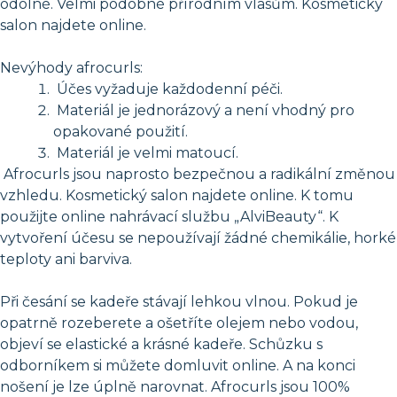
odolné. Velmi podobné přírodním vlasům. Kosmetický
salon najdete online.
Nevýhody afrocurls:
Účes vyžaduje každodenní péči.
Materiál je jednorázový a není vhodný pro
opakované použití.
Materiál je velmi matoucí.
Afrocurls jsou naprosto bezpečnou a radikální změnou
vzhledu. Kosmetický salon najdete online. K tomu
použijte online nahrávací službu „AlviBeauty“. K
vytvoření účesu se nepoužívají žádné chemikálie, horké
teploty ani barviva.
Při česání se kadeře stávají lehkou vlnou. Pokud je
opatrně rozeberete a ošetříte olejem nebo vodou,
objeví se elastické a krásné kadeře. Schůzku s
odborníkem si můžete domluvit online. A na konci
nošení je lze úplně narovnat. Afrocurls jsou 100%