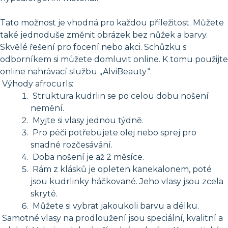
Tato možnost je vhodná pro každou příležitost. Můžete
také jednoduše změnit obrázek bez nůžek a barvy.
Skvělé řešení pro focení nebo akci. Schůzku s
odborníkem si můžete domluvit online. K tomu použijte
online nahrávací službu „AlviBeauty“.
Výhody afrocurls:
Struktura kudrlin se po celou dobu nošení
nemění.
Myjte si vlasy jednou týdně.
Pro péči potřebujete olej nebo sprej pro
snadné rozčesávání.
Doba nošení je až 2 měsíce.
Rám z klásků je opleten kanekalonem, poté
jsou kudrlinky háčkované. Jeho vlasy jsou zcela
skryté.
Můžete si vybrat jakoukoli barvu a délku.
Samotné vlasy na prodloužení jsou speciální, kvalitní a