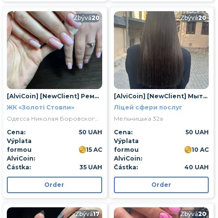
Zbývá
20
Zbývá
20
[AlviCoin] [NewClient] Ремонт 1 нігтя
[AlviCoin] [NewClient] Мытье головы
ЖК «Золоті Стовпи»
Ліцей сфери послуг
Одесса Николая Боровского улица 1/16
Мельницька 32а
Cena:
50 UAH
Cena:
50 UAH
Výplata
Výplata
formou
15 AC
formou
10 AC
AlviCoin:
AlviCoin:
Částka:
35 UAH
Částka:
40 UAH
Order
Order
Zbývá
17
Zbývá
20