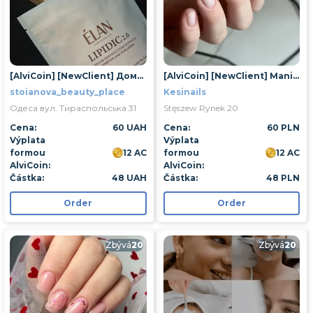
[AlviCoin] [NewClient] Домашній догляд для брів
[AlviCoin] [NewClient] Manicure klasyczny
stoianova_beauty_place
Kesinails
Одеса вул. Тираспольська 31
Stęszew Rynek 20
Cena:
60 UAH
Cena:
60 PLN
Výplata
Výplata
formou
12 AC
formou
12 AC
AlviCoin:
AlviCoin:
Částka:
48 UAH
Částka:
48 PLN
Order
Order
Zbývá
20
Zbývá
20