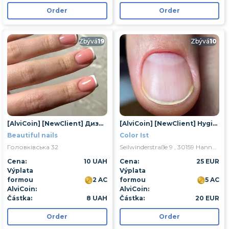
Order
Order
Zbývá
19
Zbývá
10
[AlviCoin] [NewClient] Дизайн 1 ногтя
[AlviCoin] [NewClient] Hygienische Maniküre
Beautiful nails
Color Ist
Головківська 32
Seilwinderstraße 9 , 30159 Hannover
Cena:
10 UAH
Cena:
25 EUR
Výplata
Výplata
formou
2 AC
formou
5 AC
AlviCoin:
AlviCoin:
Částka:
8 UAH
Částka:
20 EUR
Order
Order