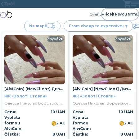
Zpět
Ověřit
Přidejte svou firmu
Na mapě
From cheap to expensive
Zbývá
20
Zbývá
20
[AlviCoin] [NewClient] Дизайн 1 нігтя
[AlviCoin] [NewClient] Дизайн 1 нігтя
ЖК «Золоті Стовпи»
ЖК «Золоті Стовпи»
Одесса Николая Боровского улица 1/16
Одесса Николая Боровского улица 1/16
Cena:
10 UAH
Cena:
10 UAH
Výplata
Výplata
formou
2 AC
formou
2 AC
AlviCoin:
AlviCoin:
Částka:
8 UAH
Částka:
8 UAH