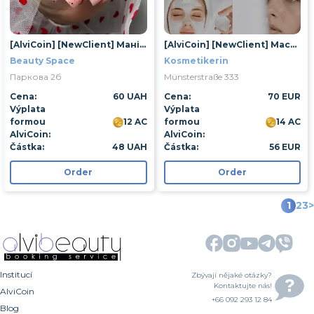
[AlviCoin] [NewClient] Манікюр із покриттям гель-лаком
[AlviCoin] [NewClient] Массаж лица
Beauty Space
Kosmetikerin
Паркова 2б
Münsterstraße 333
Cena:
60 UAH
Cena:
70 EUR
Výplata
Výplata
formou
12 AC
formou
14 AC
AlviCoin:
AlviCoin:
Částka:
48 UAH
Částka:
56 EUR
Order
Order
1
2
3
>
Institucí
Zbývají nějaké otázky?
Kontaktujte nás!
AlviCoin
+66 092 293 12 84
Blog