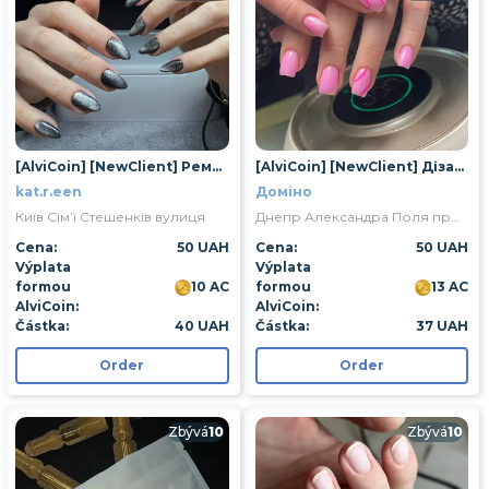
[AlviCoin] [NewClient] Ремонт 1 нігтя
[AlviCoin] [NewClient] Дізайн
kat.r.een
Доміно
Київ Сім’ї Стешенків вулиця
Днепр Александра Поля проспект
Cena:
50 UAH
Cena:
50 UAH
Výplata
Výplata
formou
10 AC
formou
13 AC
AlviCoin:
AlviCoin:
Částka:
40 UAH
Částka:
37 UAH
Order
Order
Zbývá
10
Zbývá
10