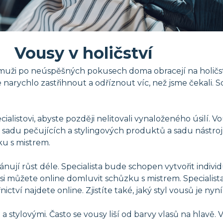
Vousy v holičství
e muži po neúspěšných pokusech doma obracejí na holičst
i je narychlo zastřihnout a odříznout víc, než jsme čekal
listovi, abyste později nelitovali vynaloženého úsilí. Vo
 sadu pečujících a stylingových produktů a sadu nástroj
ku s mistrem.
lánují růst déle. Specialista bude schopen vytvořit individ
 si můžete online domluvit schůzku s mistrem. Specialis
ctví najdete online. Zjistíte také, jaký styl vousů je nyn
a stylovými. Často se vousy liší od barvy vlasů na hlavě.