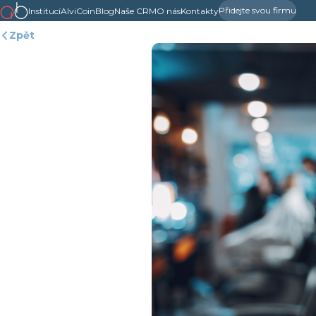
Přidejte svou firmu
Institucí
AlviCoin
Blog
Naše CRM
O nás
Kontakty
Zpět