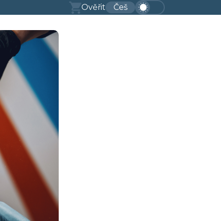
Ověřit
Češ