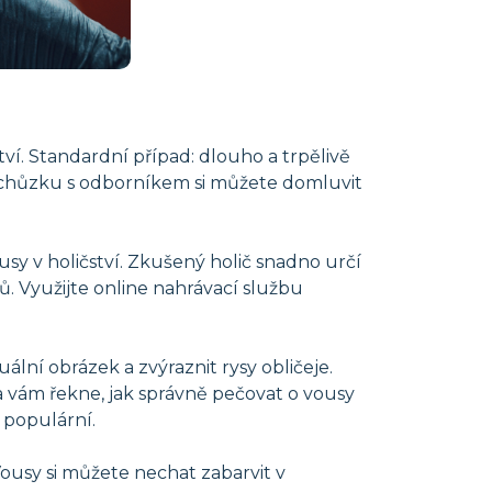
ví. Standardní případ: dlouho a trpělivě
i. Schůzku s odborníkem si můžete domluvit
usy v holičství. Zkušený holič snadno určí
ů. Využijte online nahrávací službu
uální obrázek a zvýraznit rysy obličeje.
ta vám řekne, jak správně pečovat o vousy
í populární.
 Vousy si můžete nechat zabarvit v