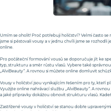
Umím se oholit! Proč potřebuji holičství? Velmi často s
jsme si pěstovali vousy a v jednu chvíli jsme se rozhodl
online.
Pro počáteční formování vousů se doporučuje jít ke specia
typ, strukturu a směr růstu vlasů. Vybere také správnou
„AlviBeauty“. A rovnou si můžete online domluvit schůz
Vousy v holičství jsou vynikajícím řešením pro ty, kteří p
Využijte online nahrávací službu „AlviBeauty“. A rovnou
a jaké přípravky dokážou obnovit strukturu vlasů. Kadeřni
Zastřižené vousy v holičství se stanou dobře upravenými 