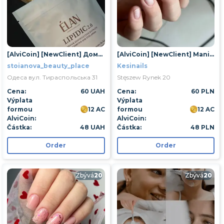
[AlviCoin] [NewClient] Домашній догляд для брів
[AlviCoin] [NewClient] Manicure klasyczny
stoianova_beauty_place
Kesinails
Одеса вул. Тираспольська 31
Stęszew Rynek 20
Cena:
60 UAH
Cena:
60 PLN
Výplata
Výplata
formou
12 AC
formou
12 AC
AlviCoin:
AlviCoin:
Částka:
48 UAH
Částka:
48 PLN
Order
Order
Zbývá
20
Zbývá
20