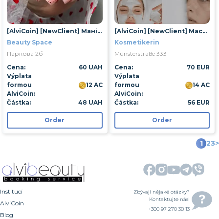
[AlviCoin] [NewClient] Манікюр із покриттям гель-лаком
[AlviCoin] [NewClient] Массаж лица
Beauty Space
Kosmetikerin
Паркова 2б
Münsterstraße 333
Cena:
60 UAH
Cena:
70 EUR
Výplata
Výplata
formou
12 AC
formou
14 AC
AlviCoin:
AlviCoin:
Částka:
48 UAH
Částka:
56 EUR
Order
Order
1
2
3
>
Institucí
Zbývají nějaké otázky?
Kontaktujte nás!
AlviCoin
+380 97 270 38 13
Blog