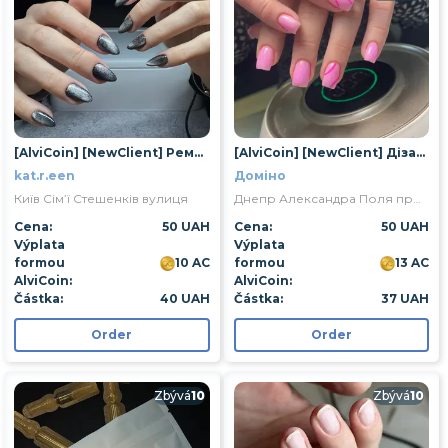
[AlviCoin] [NewClient] Ремонт 1 нігтя
[AlviCoin] [NewClient] Дізайн
kat.r.een
Доміно
Київ Сім’ї Стешенків вулиця
Днепр Александра Поля проспект
Cena:
50 UAH
Cena:
50 UAH
Výplata
Výplata
formou
10 AC
formou
13 AC
AlviCoin:
AlviCoin:
Částka:
40 UAH
Částka:
37 UAH
Order
Order
Zbývá
10
Zbývá
10