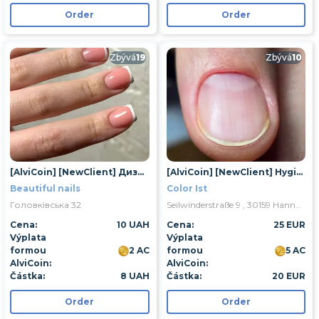
Order
Order
Zbývá
19
Zbývá
10
[AlviCoin] [NewClient] Дизайн 1 ногтя
[AlviCoin] [NewClient] Hygienische Maniküre
Beautiful nails
Color Ist
Головківська 32
Seilwinderstraße 9 , 30159 Hannover
Cena:
10 UAH
Cena:
25 EUR
Výplata
Výplata
formou
2 AC
formou
5 AC
AlviCoin:
AlviCoin:
Částka:
8 UAH
Částka:
20 EUR
Order
Order