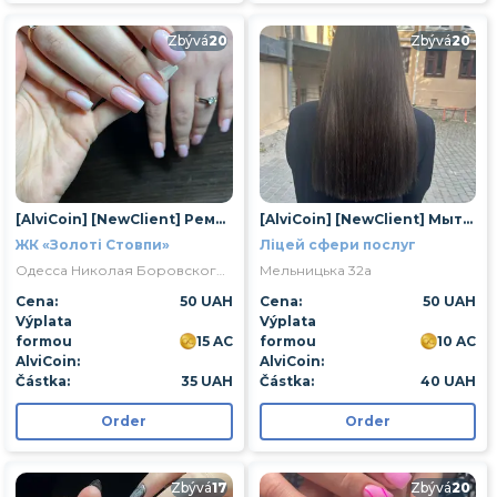
Zbývá
20
Zbývá
20
[AlviCoin] [NewClient] Ремонт 1 нігтя
[AlviCoin] [NewClient] Мытье головы
ЖК «Золоті Стовпи»
Ліцей сфери послуг
Одесса Николая Боровского улица 1/16
Мельницька 32а
Cena:
50 UAH
Cena:
50 UAH
Výplata
Výplata
formou
15 AC
formou
10 AC
AlviCoin:
AlviCoin:
Částka:
35 UAH
Částka:
40 UAH
Order
Order
Zbývá
17
Zbývá
20