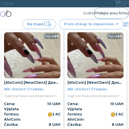
Zpět
Ověřit
Přidejte svou firmu
Na mapě
From cheap to expensive
Zbývá
20
Zbývá
20
[AlviCoin] [NewClient] Дизайн 1 нігтя
[AlviCoin] [NewClient] Дизайн 1 нігтя
ЖК «Золоті Стовпи»
ЖК «Золоті Стовпи»
Одесса Николая Боровского улица 1/16
Одесса Николая Боровского улица 1/16
Cena:
10 UAH
Cena:
10 UAH
Výplata
Výplata
formou
2 AC
formou
2 AC
AlviCoin:
AlviCoin:
Částka:
8 UAH
Částka:
8 UAH