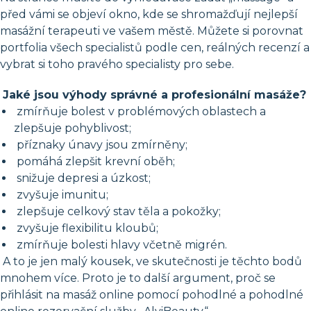
před vámi se objeví okno, kde se shromažďují nejlepší
masážní terapeuti ve vašem městě. Můžete si porovnat
portfolia všech specialistů podle cen, reálných recenzí a
vybrat si toho pravého specialisty pro sebe.
Jaké jsou výhody správné a profesionální masáže?
zmírňuje bolest v problémových oblastech a
zlepšuje pohyblivost;
příznaky únavy jsou zmírněny;
pomáhá zlepšit krevní oběh;
snižuje depresi a úzkost;
zvyšuje imunitu;
zlepšuje celkový stav těla a pokožky;
zvyšuje flexibilitu kloubů;
zmírňuje bolesti hlavy včetně migrén.
A to je jen malý kousek, ve skutečnosti je těchto bodů
mnohem více. Proto je to další argument, proč se
přihlásit na masáž online pomocí pohodlné a pohodlné