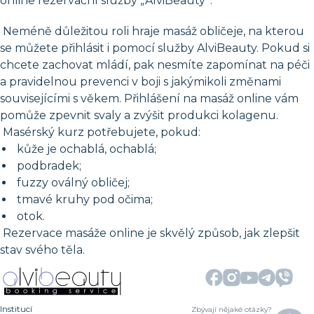
online rezervační služby „AlviBeauty“.
Neméně důležitou roli hraje masáž obličeje, na kterou
se můžete přihlásit i pomocí služby AlviBeauty. Pokud si
chcete zachovat mládí, pak nesmíte zapomínat na péči
a pravidelnou prevenci v boji s jakýmikoli změnami
souvisejícími s věkem. Přihlášení na masáž online vám
pomůže zpevnit svaly a zvýšit produkci kolagenu.
Masérský kurz potřebujete, pokud:
kůže je ochablá, ochablá;
podbradek;
fuzzy oválný obličej;
tmavé kruhy pod očima;
otok.
Rezervace masáže online je skvělý způsob, jak zlepšit
stav svého těla.
Institucí
Zbývají nějaké otázky?