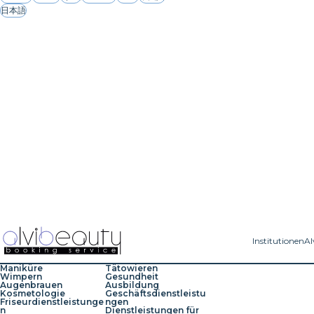
日本語
Institutionen
Al
Maniküre
Tätowieren
Wimpern
Gesundheit
Augenbrauen
Ausbildung
Kosmetologie
Geschäftsdienstleistu
Friseurdienstleistunge
ngen
n
Dienstleistungen für