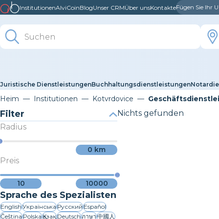
Fügen Sie Ihr
Institutionen
AlviCoin
Blog
Unser CRM
Über uns
Kontakte
Juristische Dienstleistungen
Buchhaltungsdienstleistungen
Notardie
Heim
Institutionen
Kotvrdovice
Geschäftsdienstle
Filter
Nichts gefunden
Radius
0
km
Preis
10
10000
Sprache des Spezialisten
English
Українська
Русский
Español
Čeština
Polska
Қазақ
Deutsch
ภาษา
中國人