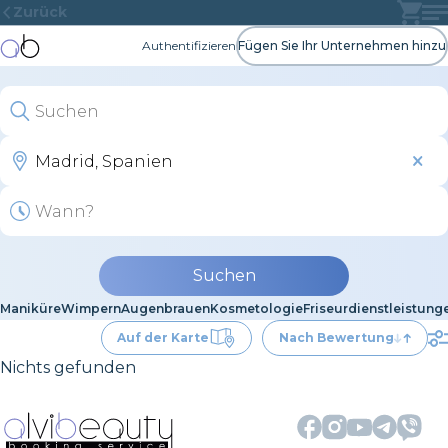
Zurück
Authentifizieren
Fügen Sie Ihr Unternehmen hinzu
Suchen
Maniküre
Wimpern
Augenbrauen
Kosmetologie
Friseurdienstleistung
Auf der Karte
Nach Bewertung
Nichts gefunden