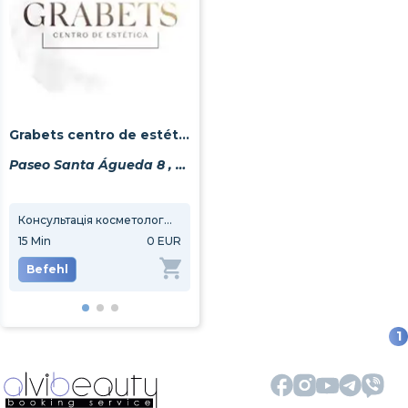
Grabets centro de estética
Paseo Santa Águeda 8 , bajo 4
Консультація косметолога безкоштовна
Консультація
15
Min
0 EUR
15
Min
0 EUR
30
M
Befehl
Befehl
Be
1