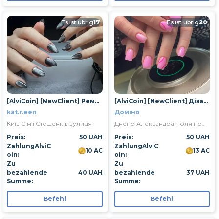
Es ist übrig
17
Es ist übrig
20
[AlviCoin] [NewClient] Ремонт 1 нігтя
[AlviCoin] [NewClient] Дізайн
kat.r.een
Доміно
Київ Сім’ї Стешенків вулиця
Днепр Александра Поля проспект
Preis:
50 UAH
Preis:
50 UAH
ZahlungAlviC
ZahlungAlviC
10 AC
13 AC
oin:
oin:
Zu
Zu
bezahlende
40 UAH
bezahlende
37 UAH
Summe:
Summe:
Befehl
Befehl