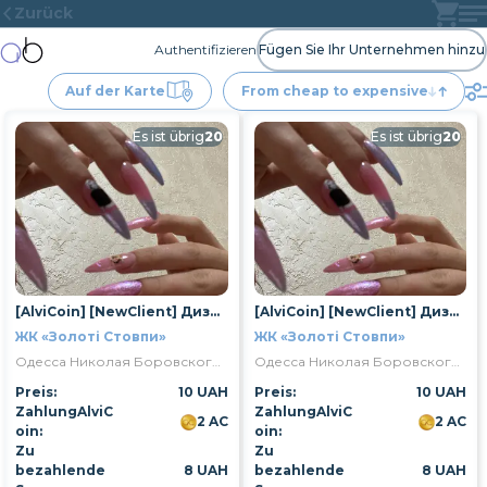
Zurück
Authentifizieren
Fügen Sie Ihr Unternehmen hinzu
Auf der Karte
From cheap to expensive
Es ist übrig
20
Es ist übrig
20
[AlviCoin] [NewClient] Дизайн 1 нігтя
[AlviCoin] [NewClient] Дизайн 1 нігтя
ЖК «Золоті Стовпи»
ЖК «Золоті Стовпи»
Одесса Николая Боровского улица 1/16
Одесса Николая Боровского улица 1/16
Preis:
10 UAH
Preis:
10 UAH
ZahlungAlviC
ZahlungAlviC
2 AC
2 AC
oin:
oin:
Zu
Zu
bezahlende
8 UAH
bezahlende
8 UAH