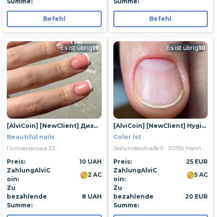
Summe:
Summe:
Befehl
Befehl
Es ist übrig
19
Es ist übrig
10
[AlviCoin] [NewClient] Дизайн 1 ногтя
[AlviCoin] [NewClient] Hygienische Maniküre
Beautiful nails
Color Ist
Головківська 32
Seilwinderstraße 9 , 30159 Hannover
Preis:
10 UAH
Preis:
25 EUR
ZahlungAlviC
ZahlungAlviC
2 AC
5 AC
oin:
oin:
Zu
Zu
bezahlende
8 UAH
bezahlende
20 EUR
Summe:
Summe: