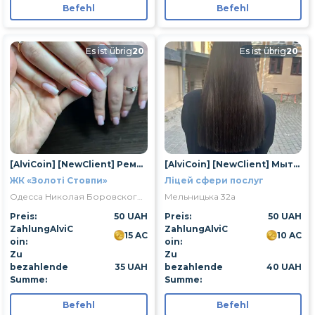
Befehl
Befehl
Es ist übrig
20
Es ist übrig
20
[AlviCoin] [NewClient] Ремонт 1 нігтя
[AlviCoin] [NewClient] Мытье головы
ЖК «Золоті Стовпи»
Ліцей сфери послуг
Одесса Николая Боровского улица 1/16
Мельницька 32а
Preis:
50 UAH
Preis:
50 UAH
ZahlungAlviC
ZahlungAlviC
15 AC
10 AC
oin:
oin:
Zu
Zu
bezahlende
35 UAH
bezahlende
40 UAH
Summe:
Summe:
Befehl
Befehl