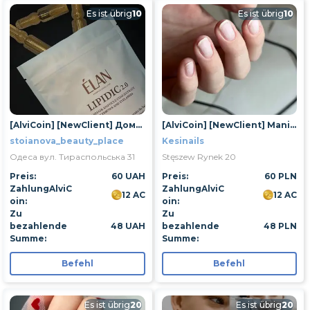
Es ist übrig
10
Es ist übrig
10
[AlviCoin] [NewClient] Домашній догляд для брів
[AlviCoin] [NewClient] Manicure klasyczny
stoianova_beauty_place
Kesinails
Одеса вул. Тираспольська 31
Stęszew Rynek 20
Preis:
60 UAH
Preis:
60 PLN
ZahlungAlviC
ZahlungAlviC
12 AC
12 AC
oin:
oin:
Zu
Zu
bezahlende
48 UAH
bezahlende
48 PLN
Summe:
Summe:
Befehl
Befehl
Es ist übrig
20
Es ist übrig
20