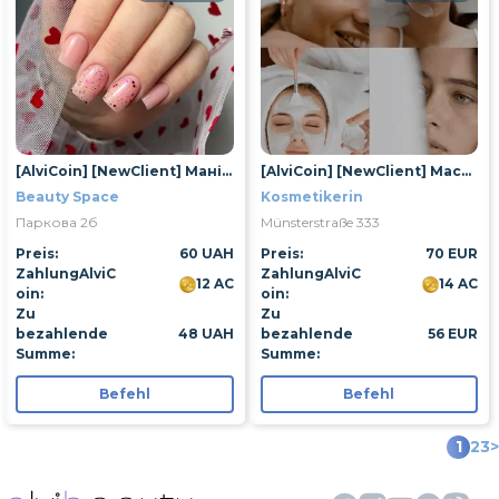
[AlviCoin] [NewClient] Манікюр із покриттям гель-лаком
[AlviCoin] [NewClient] Массаж лица
Beauty Space
Kosmetikerin
Паркова 2б
Münsterstraße 333
Preis:
60 UAH
Preis:
70 EUR
ZahlungAlviC
ZahlungAlviC
12 AC
14 AC
oin:
oin:
Zu
Zu
bezahlende
48 UAH
bezahlende
56 EUR
Summe:
Summe:
Befehl
Befehl
1
2
3
>