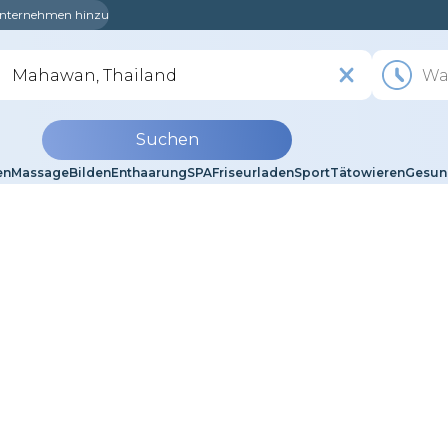
 Unternehmen hinzu
Suchen
en
Massage
Bilden
Enthaarung
SPA
Friseurladen
Sport
Tätowieren
Gesun