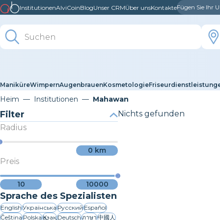
Fügen Sie Ihr
Institutionen
AlviCoin
Blog
Unser CRM
Über uns
Kontakte
Maniküre
Wimpern
Augenbrauen
Kosmetologie
Friseurdienstleistung
Heim
Institutionen
Mahawan
Filter
Nichts gefunden
Radius
0
km
Preis
10
10000
Sprache des Spezialisten
English
Українська
Русский
Español
Čeština
Polska
Қазақ
Deutsch
ภาษา
中國人