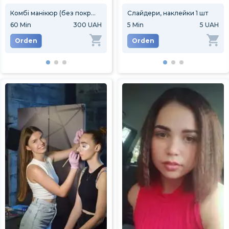
Комбі манікюр (без покриття)
Слайдери, наклейки 1 шт
Педикюр пальці (без покриття)
60
Min
300 UAH
60
Min
5
Min
300 UAH
5 UAH
90
M
Orden
Orden
Orden
Or