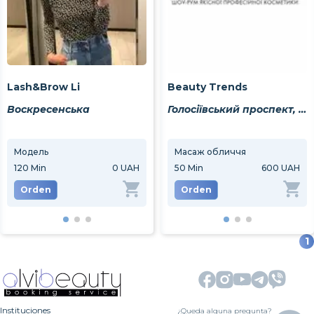
Lash&Brow Li
Beauty Trends
Воскресенська
Голосіївський проспект, 62
Модель
Нарощування вій
Масаж обличчя
Ламі
120
Min
0 UAH
120
Min
50
Min
550 UAH
600 UAH
80
M
Orden
Orden
Orden
Or
1
Instituciones
¿Queda alguna pregunta?