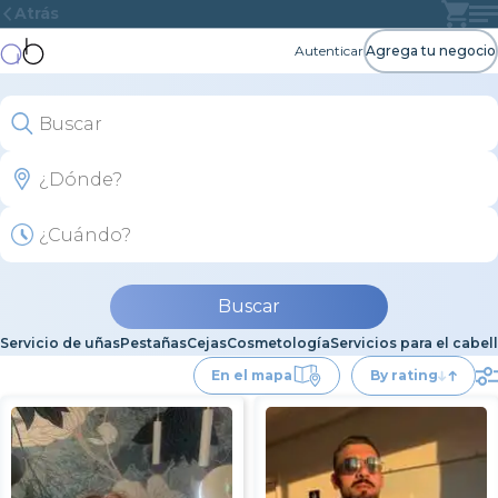
Atrás
Autenticar
Agrega tu negocio
Buscar
Servicio de uñas
Pestañas
Cejas
Cosmetología
Servicios para el cabel
En el mapa
By rating