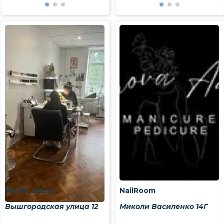
Manik_zdess
NailRoom
Вышгородская улица 12
Миколи Василенко 14Г