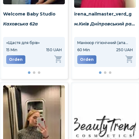
Welcome Baby Studio
irena_nailmaster_verd_g
Каховська 62а
м.Київ Дніпровський район вул.Райдужна 41
«Щастя для брів»
Корекція брів
Манікюр гігієнічний (апарат або комбі)
Ламі
15
Min
150 UAH
30
Min
60
Min
150 UAH
250 UAH
30
M
Orden
Orden
Orden
Or