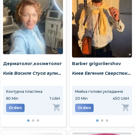
Дерматолог,косметолог
Barber grigoriiershov
Київ Василя Стуса вулиця 35Б
Киев Евгения Сверстюка улица 6є
Контурна пластика
Мезотерапія
Мийка голови укладання
Біор
60
Min
1 UAH
60
Min
20
Min
1 UAH
450 UAH
60
M
Orden
Orden
Orden
Or