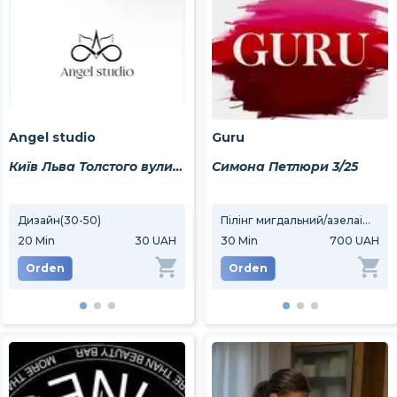
Angel studio
Guru
Київ Льва Толстого вулиця 6
Симона Петлюри 3/25
Дизайн(30-50)
Видалення волосся воском(одна зона)
Пілінг мигдальний/азелаіновий /феруловий
20
Min
30 UAH
20
Min
30
Min
50 UAH
700 UAH
10
M
Orden
Orden
Orden
Or