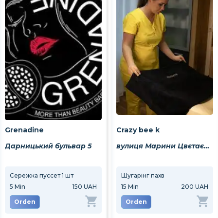
Grenadine
Crazy bee k
Дарницький бульвар 5
вулиця Марини Цвєтаєвої 9
Сережка пуссет 1 шт
Прокол мочки вуха
Шугарінг пахв
Прок
5
Min
150 UAH
30
Min
15
Min
200 UAH
200 UAH
30
M
Orden
Orden
Orden
Or