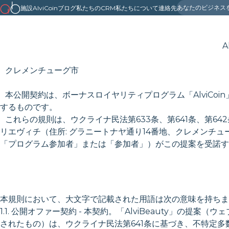
あなたのビジネス
施設
AlviCoin
ブログ
私たちのCRM
私たちについて
連絡先
A
クレメンチューグ市
本公開契約は、ボーナスロイヤリティプログラム「AlviCo
するものです。
これらの規則は、ウクライナ民法第633条、第641条、第6
リエヴィチ（住所: グラニートナヤ通り14番地、クレメンチ
「プログラム参加者」または「参加者」）がこの提案を受諾す
本規則において、大文字で記載された用語は次の意味を持ちま
1.1. 公開オファー契約 - 本契約。「AlviBeauty」の提案（ウェブサイト 
されたもの）は、ウクライナ民法第641条に基づき、不特定