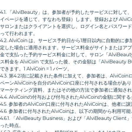
4.1. 「AlviBeauty」は、参加者が予約したサービスに対して、参加
イページを通じて、すなわち登録）します。登録および Alvi
サロンまたはクライアントを選択し、ログイン名とパスワード
って行われます。
4.2. AlviCoin は、サービス予約日から1暦日以内に自動的に参
定した場合に適用されます。サービス料金がサイトまたはアプリで
金で支払った予約サービス料金に対して、サロン「AlviBeauty Busi
ス料金を AlviCoin で支払った後、その金額は「AlviBeau
できます。1 AlviCoin = 1 バーツ。
4.3. 第4.2項に記載された条件に加えて、参加者は、Alv
ペーンAlviCoinを自分のAlviCoin口座に付与される場
マーケティング資料、またはその他の方法で参加者に通知され
4.4. AlviCoinの付与および付与されたAlviCoinの金額に関
4.5. 参加者のAlviCoin口座に付与されたAlviCoi
4.6. 参加者に付与されたAlviCoinは、以下の期間から利用可
4.6.1. 「AlviBeauty Business」および「AlviBeauty
った時点。