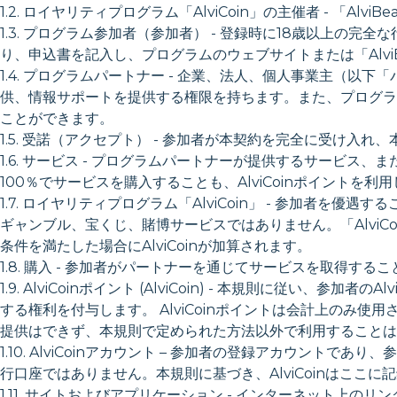
1.2. ロイヤリティプログラム「AlviCoin」の主催者 - 「A
1.3. プログラム参加者（参加者） - 登録時に18歳以上
り、申込書を記入し、プログラムのウェブサイトまたは「AlviBeauty
1.4. プログラムパートナー - 企業、法人、個人事業主（以
供、情報サポートを提供する権限を持ちます。また、プログラムの
ことができます。
1.5. 受諾（アクセプト） - 参加者が本契約を完全に受け
1.6. サービス - プログラムパートナーが提供するサービス、ま
100％でサービスを購入することも、AlviCoinポイントを利用
1.7. ロイヤリティプログラム「AlviCoin」 - 参加
ギャンブル、宝くじ、賭博サービスではありません。「AlviCoi
条件を満たした場合にAlviCoinが加算されます。
1.8. 購入 - 参加者がパートナーを通じてサービスを取得するこ
1.9. AlviCoinポイント (AlviCoin) - 本規則に従
する権利を付与します。 AlviCoinポイントは会計上の
提供はできず、本規則で定められた方法以外で利用することは
1.10. AlviCoinアカウント – 参加者の登録アカウントで
行口座ではありません。本規則に基づき、AlviCoinはここに
1.11. サイトおよびアプリケーション - インターネット上のリンク