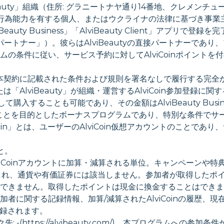
lviBeauty」組織（住所: グラニートナヤ通り14番地、クレメン
の完全な行為能力を有する個人、またはウクライナの法律に基づき
 Business」「AlviBeauty Client」アプリで登録を
下「パートナー」）。彼らはAlviBeautyの直接パートナーで
条件に従い、サービス予約に対してAlviCoinポイントを付与
入れ、本契約に記載された条件および規則を署名なしで履行する完
たは「AlviBeauty」が組織・運営するAlviCoin参加登
して購入することも可能であり、その金額はAlviBeauty Bu
者を優遇することを目的としたボーナスプログラムであり、特別な条件
n」とは、ユーザーのAlviCoin仮想アカウントのことであり、
と。
い、参加者のAlviCoinアカウントに加算・減算される単位。キャンペーン
み使用され、通貨や有価証券には該当しません。参加者が取得した
できません。取得したポイントは現金に換金することはできま
あり、参加者に関する記録情報、加算/減算されたAlviCoinの履歴、
記録されます。
先: -(https://alvibeauty.com/)、本プログラム