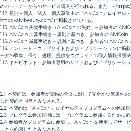
のパートナーからのサービス購入が行われる。また、-(https://alvi
1.12. 規則 – 個人、法人、個人事業主の「AlviCoi
https://alvibeauty.com/ に掲載されている。
1.13. AlviCoin 失効手続き（AlviCoin の失効）– 参加者
1.14. AlviCoin 加算手続き – 規則に基づき、参加者の AlviCo
1.15. AlviCoin 減算手続き – 規則に基づき、参加者の AlviC
1.16. アンケート – ウェブサイトおよびアプリケーショ
ータの収集、保存、処理、提供をウクライナの個人情報保護法
1.17. キャビネット – 参加者専用のサイトおよびアプリ
2.1. 本契約は、参加者が契約の全文に対して完全かつ無条
した契約と同等とみなされる。
2.2. 本契約は「AlviCoin」ロイヤルティプログラムへの
2.3. プログラム参加規則には、プログラムに参加するために
2.4. 参加者がプログラムに参加し、AlviCoin を使
ことを約束したとみなされる。