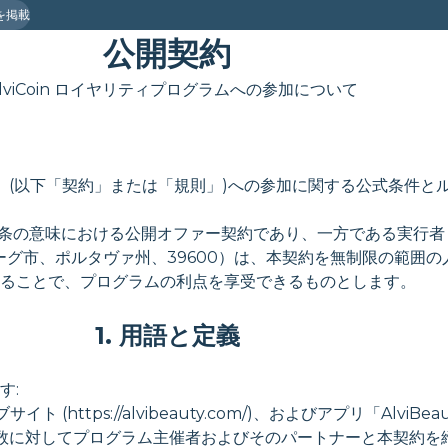
を掲載
公開契約
lviCoin ロイヤリティプログラムへの参加について
in」(以下「契約」または「規則」)への参加に関する公式条件
42条の意味における公開オファー契約であり、一方である実行者 
ューグ市、ポルタヴァ州、39600）は、本契約を無制限の範囲
ることで、プログラムの利点を享受できるものとします。
1. 用語と定義
す:
(https://alvibeauty.com/)、およびアプリ「AlviBeauty
多数に対してプログラム主催者およびそのパートナーと本契約を