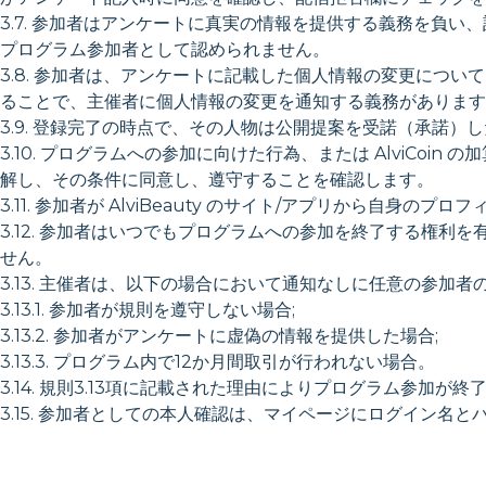
3.7. 参加者はアンケートに真実の情報を提供する義務を負
プログラム参加者として認められません。
3.8. 参加者は、アンケートに記載した個人情報の変更につ
ることで、主催者に個人情報の変更を通知する義務があります
3.9. 登録完了の時点で、その人物は公開提案を受諾（承諾
3.10. プログラムへの参加に向けた行為、または AlviC
解し、その条件に同意し、遵守することを確認します。
3.11. 参加者が AlviBeauty のサイト/アプリから
3.12. 参加者はいつでもプログラムへの参加を終了する権利を
せん。
3.13. 主催者は、以下の場合において通知なしに任意の参加
3.13.1. 参加者が規則を遵守しない場合;
3.13.2. 参加者がアンケートに虚偽の情報を提供した場合;
3.13.3. プログラム内で12か月間取引が行われない場合。
3.14. 規則3.13項に記載された理由によりプログラム参加が終
3.15. 参加者としての本人確認は、マイページにログイン名