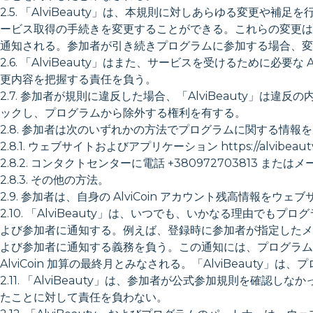
2.5. 「AlviBeauty」は、本規則に対しあらゆる変更や補足
ービス取得の手続きを変更することができる。これらの変更はウェブサイト
通知される。参加者が引き続きプログラムに参加する場合、変
2.6. 「AlviBeauty」はまた、サービスを受けるために
更内容を把握する責任を負う。
2.7. 参加者が規則に違反した場合、「AlviBeauty」は違反
ックし、プログラムから除外する権利を有する。
2.8. 参加者は次のいずれかの方法でプログラムに関する情報
2.8.1. ウェブサイトおよびアプリケーション https://alvibeautv
2.8.2. コンタクトセンターに電話 +380972703813 またはメール
2.8.3. その他の方法。
2.9. 参加者は、自身の AlviCoin アカウント残高情報をウェブ
2.10. 「AlviBeauty」は、いつでも、いかなる理由
よび参加者に通知する。例えば、登録時に参加者が指定したメール
よび参加者に通知する義務を負う。この通知には、プログラム終了
AlviCoin 加算の最終月とみなされる。「AlviBeau
2.11. 「AlviBeauty」は、参加者が公式参加規則を
たことに対して責任を負わない。