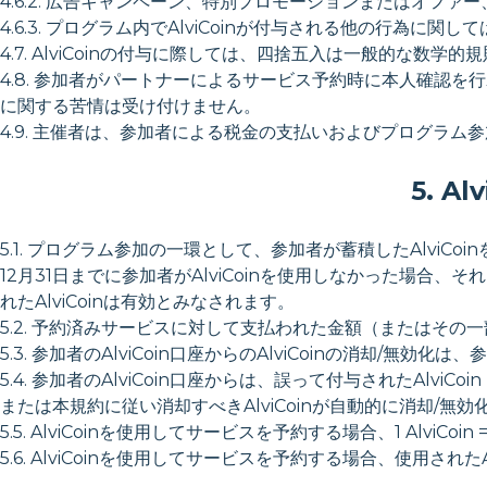
4.6.2. 広告キャンペーン、特別プロモーションまたはオ
4.6.3. プログラム内でAlviCoinが付与される他の行
4.7. AlviCoinの付与に際しては、四捨五入は一般的な数学的
4.8. 参加者がパートナーによるサービス予約時に本人確認を行わ
に関する苦情は受け付けません。
4.9. 主催者は、参加者による税金の支払いおよびプログラ
5. 
5.1. プログラム参加の一環として、参加者が蓄積したAlviC
12月31日までに参加者がAlviCoinを使用しなかった場
れたAlviCoinは有効とみなされます。
5.2. 予約済みサービスに対して支払われた金額（またはそ
5.3. 参加者のAlviCoin口座からのAlviCoinの消却/
5.4. 参加者のAlviCoin口座からは、誤って付与されたAl
または本規約に従い消却すべきAlviCoinが自動的に消却/無効
5.5. AlviCoinを使用してサービスを予約する場合、1 AlviC
5.6. AlviCoinを使用してサービスを予約する場合、使用され