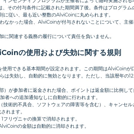
ファー、インセンティブプログラムが主催者によって随時実施され
為に関しては、その付与条件に記載された期間満了後。条件はプログ
規則に従い、最も近い整数のAlviCoinに丸められます。
なかった場合、AlviCoinが付与されないことについて、主催者
ム参加に関連する義務の履行について責任を負いません。
AlviCoinの使用および失効に関する規則
oinを使用できる基本期間が設定されます。この期間はAlviCo
合、それらは失効し、自動的に無効となります。ただし、当該暦年の
の一部）が参加者に返金された場合、ポイントは返金額に比例し
無効化は、参加者への追加通知なしに自動的に行われます。
viCoin（技術的不具合、ソフトウェアの障害等を含む）、キャンセル
化されます。
oin = 1フリヴニャの換算で消却されます。
たAlviCoinの金額は自動的に消却されます。