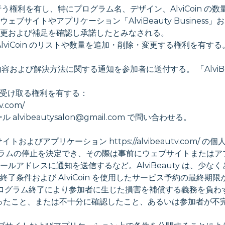
を行う権利を有し、特にプログラム名、デザイン、AlviCoin の数
やアプリケーション「AlviBeauty Business」および「
更および補足を確認し承諾したとみなされる。
必要な AlviCoin のリストや数量を追加・削除・変更する権利
の内容および解決方法に関する通知を参加者に送付する。 「AlviBea
を受け取る権利を有する：
.com/
 alvibeautysalon@gmail.com で問い合わせる。
サイトおよびアプリケーション https://alvibeautv.co
でもプログラムの停止を決定でき、その際は事前にウェブサイトまた
アドレスに通知を送信するなど。AlviBeauty は、少な
条件および AlviCoin を使用したサービス予約の最終期
ty」は、プログラム終了により参加者に生じた損害を補償する義務
確認しなかったこと、または不十分に確認したこと、あるいは参加者