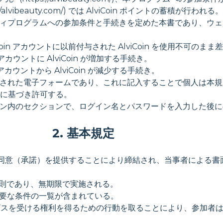
beauty.com/) では AlviCoin ポイントの蓄積が行われる。
n」ロイヤルティプログラムへの参加条件と手続きを定めた本書であり
の AlviCoin アカウントに以前付与された AlviCoin を使用不可の
in アカウントに AlviCoin が増加する手続き。
oin アカウントから AlviCoin が減少する手続き。
ンに掲載された電子フォームであり、これに記入することで個人は
に基づき許可する。
ケーション内のセクションで、ログイン名とパスワードを入力した後
2. 基本規定
件の同意（承諾）を提供することにより締結され、当事者による
参加規則であり、無期限で実施される。
必要な条件の一覧が含まれている。
用してサービスを受ける権利を得るための行動を取ることにより、参