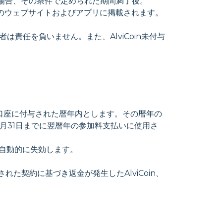
る場合、その条件で定められた期間満了後。
ラムのウェブサイトおよびアプリに掲載されます。
は責任を負いません。また、AlviCoin未付与
inが口座に付与された暦年内とします。その暦年の
12月31日までに翌暦年の参加料支払いに使用さ
て自動的に失効します。
された契約に基づき返金が発生したAlviCoin、