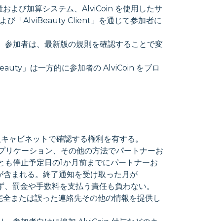
量および加算システム、AlviCoin を使用したサ
AlviBeauty Client」を通じて参加者に
を有する。参加者は、最新版の規則を確認することで変
uty」は一方的に参加者の AlviCoin をブロ
m/ の個人キャビネットで確認する権利を有する。
はアプリケーション、その他の方法でパートナーお
くとも停止予定日の1か月前までにパートナーお
限が含まれる。終了通知を受け取った月が
を負わず、罰金や手数料を支払う責任も負わない。
が不完全または誤った連絡先その他の情報を提供し