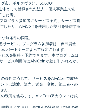
チューグ市、ポルタヴァ州、39600）。
事業主体として登録された法人・個人事業主であ
完了した者。
あり、プログラム参加者にサービス予約、サービス提
したり、AlviCoinを使用した割引を提供する
全かつ無条件の同意。
録に関するサービス。プログラム参加者は、自己資金
sinessパートナーによって設定されます。
でサービスを取得・予約できます。本プログラムは
サービス利用時にAlviCoinが差し引かれるか、
や特典の条件に応じて、サービスをAlviCoinで取得
ポイントは譲渡、販売、送金、交換、第三者への
せん。
現在の残高を含みます。AlviCoinアカウントは銀
への参加条件が掲載されており、参加者の登録およびその後