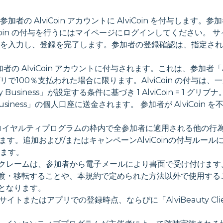
者の AlviCoin アカウントに AlviCoin を付与します。参加者
Coin の付与を行うにはマイページにログインしてください。
を入力し、登録を完了します。参加者の登録確認は、指定され
加者の AlviCoin アカウントに付与されます。これは、参加者「Al
100％支払われた場合に限ります。AlviCoin の付与は、
ness」が設定する条件に基づき 1 AlviCoin = 1 グリブナ。 
ty Business」の個人口座に送金されます。 参加者が AlviC
iCoinロイヤルティプログラムの枠内で全参加者に適用される他
合があります。追加および/またはキャンペーンAlviCoinの付与
ます。
するクレームは、参加者から電子メールにより書面で受け付けます。宛先: al
nは、他者に譲渡・移転することや、本規約で定められた方法以外で使用
能となります。
 Client」サイトまたはアプリでの登録時点、ならびに「AlviBeauty Cli