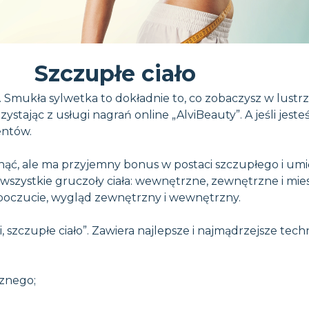
Szczupłe ciało
. Smukła sylwetka to dokładnie to, co zobaczysz w lustrz
stając z usługi nagrań online „AlviBeauty”. A jeśli jeste
entów.
nąć, ale ma przyjemny bonus w postaci szczupłego i umię
wszystkie gruczoły ciała: wewnętrzne, zewnętrzne i mies
poczucie, wygląd zewnętrzny i wewnętrzny.
 szczupłe ciało”. Zawiera najlepsze i najmądrzejsze tech
cznego;