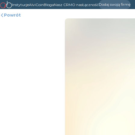
Dodaj swoją firmę
Instytucje
AlviCoin
Bloga
Nasz CRM
O nas
Łączność
Powrót