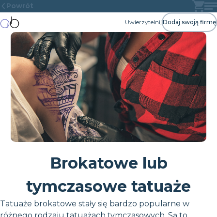
Powrót
Uwierzytelnij
Dodaj swoją firmę
Brokatowe lub
tymczasowe tatuaże
Tatuaże brokatowe stały się bardzo popularne w
różnego rodzaju tatuażach tymczasowych. Są to