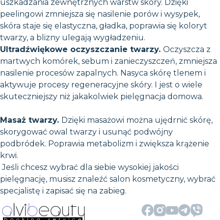
uszkadzania zewnętrznych warstw skóry. Dzięki
peelingowi zmniejsza się nasilenie porów i wysypek,
skóra staje się elastyczna, gładka, poprawia się koloryt
twarzy, a blizny ulegają wygładzeniu.
Ultradźwiękowe oczyszczanie twarzy.
Oczyszcza z
martwych komórek, sebum i zanieczyszczeń, zmniejsza
nasilenie procesów zapalnych. Nasyca skórę tlenem i
aktywuje procesy regeneracyjne skóry. I jest o wiele
skuteczniejszy niż jakakolwiek pielęgnacja domowa.
Masaż twarzy.
Dzięki masażowi można ujędrnić skórę,
skorygować owal twarzy i usunąć podwójny
podbródek. Poprawia metabolizm i zwiększa krążenie
krwi.
Jeśli chcesz wybrać dla siebie wysokiej jakości
pielęgnację, musisz znaleźć salon kosmetyczny, wybrać
specjalistę i zapisać się na zabieg.