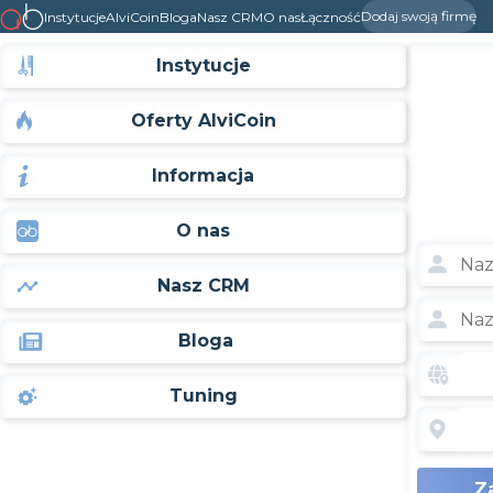
Dodaj swoją firmę
Instytucje
AlviCoin
Bloga
Nasz CRM
O nas
Łączność
Instytucje
Oferty AlviCoin
Informacja
O nas
Nasz CRM
Bloga
Tuning
Z