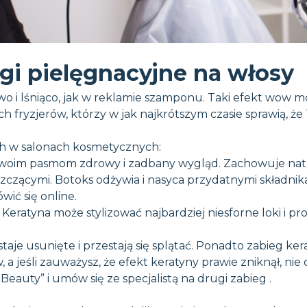
gi pielęgnacyjne na włosy
wo i lśniąco, jak w reklamie szamponu. Taki efekt wow 
ch fryzjerów, którzy w jak najkrótszym czasie sprawią, ż
h w salonach kosmetycznych:
Twoim pasmom zdrowy i zadbany wygląd. Zachowuje natur
łyszczącymi. Botoks odżywia i nasyca przydatnymi składn
ić się online.
eratyna może stylizować najbardziej niesforne loki i pro
zostaje usunięte i przestają się splątać. Ponadto zabieg 
 a jeśli zauważysz, że efekt keratyny prawie zniknął, nie 
eauty” i umów się ze specjalistą na drugi zabieg .