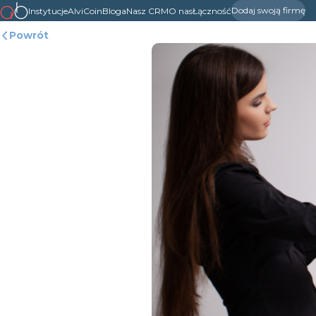
Dodaj swoją firmę
Instytucje
AlviCoin
Bloga
Nasz CRM
O nas
Łączność
Powrót