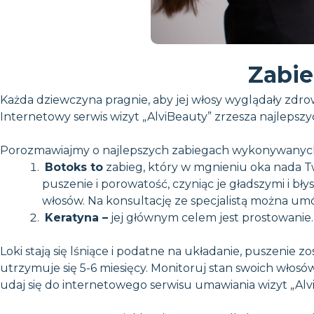
Zabie
Każda dziewczyna pragnie, aby jej włosy wyglądały zdro
Internetowy serwis wizyt „AlviBeauty” zrzesza najlepszy
Porozmawiajmy o najlepszych zabiegach wykonywanyc
Botoks to
zabieg, który w mgnieniu oka nada 
puszenie i porowatość, czyniąc je gładszymi i b
włosów. Na konsultację ze specjalistą można umów
Keratyna –
jej głównym celem jest prostowanie. K
Loki stają się lśniące i podatne na układanie, puszenie 
utrzymuje się 5-6 miesięcy. Monitoruj stan swoich włosów,
udaj się do internetowego serwisu umawiania wizyt „AlviB