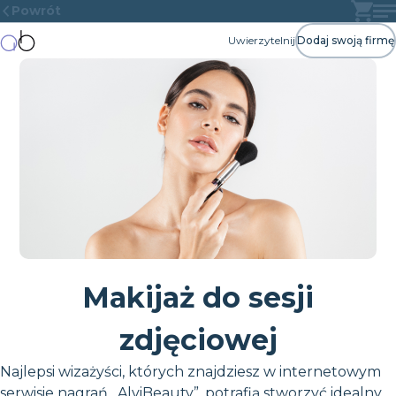
Powrót
Uwierzytelnij
Dodaj swoją firmę
Makijaż do sesji
zdjęciowej
Najlepsi wizażyści, których znajdziesz w internetowym
serwisie nagrań „AlviBeauty”, potrafią stworzyć idealny