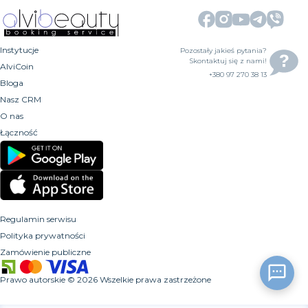
Instytucje
Pozostały jakieś pytania?
Skontaktuj się z nami!
AlviCoin
+380 97 270 38 13
Bloga
Nasz CRM
O nas
Łączność
Regulamin serwisu
Polityka prywatności
Zamówienie publiczne
Prawo autorskie
©
2026
Wszelkie prawa zastrzeżone