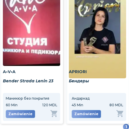
A•V•A
APRIORI
Bender Strada Lenin 23
Бендеры
Маникюр без покрытия
Андаркад
60
Min
120 MDL
45
Min
80 MDL
Zamówienie
Zamówienie
1