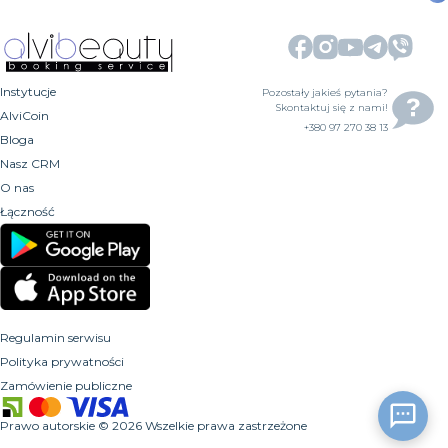
Instytucje
Pozostały jakieś pytania?
Skontaktuj się z nami!
AlviCoin
+380 97 270 38 13
Bloga
Nasz CRM
O nas
Łączność
Regulamin serwisu
Polityka prywatności
Zamówienie publiczne
Prawo autorskie
©
2026
Wszelkie prawa zastrzeżone