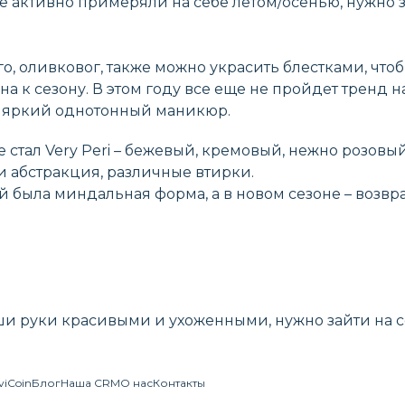
е активно примеряли на себе летом/осенью, нужно з
о, оливковог, также можно украсить блестками, что
 к сезону. В этом году все еще не пройдет тренд н
ть яркий однотонный маникюр.
e стал Very Peri – бежевый, кремовый, нежно розовы
и абстракция, различные втирки.
ной была миндальная форма, а в новом сезоне – возв
ши руки красивыми и ухоженными, нужно зайти на с
viCoin
Блог
Наша CRM
О нас
Контакты