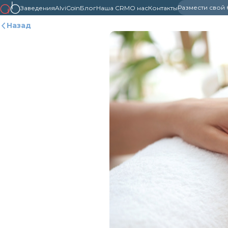
Размести свой
Заведения
AlviCoin
Блог
Наша CRM
О нас
Контакты
Назад