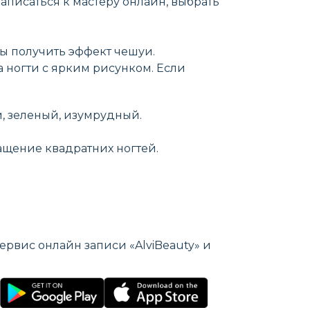
аписаться к мастеру онлайн, выбрать
бы получить эффект чешуи.
а ногти с ярким рисунком. Если
й, зеленый, изумрудный.
ращение квадратних ногтей.
ервис онлайн записи «AlviBeauty» и