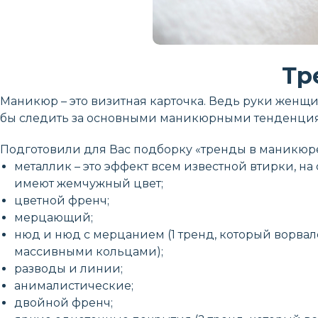
Тр
Маникюр – это визитная карточка. Ведь руки женщин
бы следить за основными маникюрными тенденциями
Подготовили для Вас подборку «тренды в маникюре
металлик – это эффект всем известной втирки, н
имеют жемчужный цвет;
цветной френч;
мерцающий;
нюд и нюд с мерцанием (1 тренд, который ворвалс
массивными кольцами);
разводы и линии;
анималистические;
двойной френч;