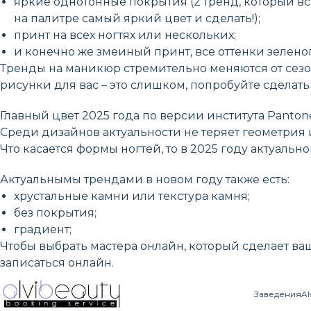
яркие однотонные покрытия (2 тренд, который вс
на палитре самый яркий цвет и сделать!);
принт на всех ногтях или нескольких;
и конечно же змеиный принт, все оттенки зеленог
Тренды на маникюр стремительно меняются от сезона
рисунки для вас – это слишком, попробуйте сдела
Главный цвет 2025 года по версии института Panton
Среди дизайнов актуальности не теряет геометрия 
Что касается формы ногтей, то в 2025 году актуаль
Актуальнымы трендами в новом году также есть:
хрустальные камни или текстура камня;
без покрытия;
градиент;
Чтобы выбрать мастера онлайн, который сделает ва
записаться онлайн.
Заведения
Al