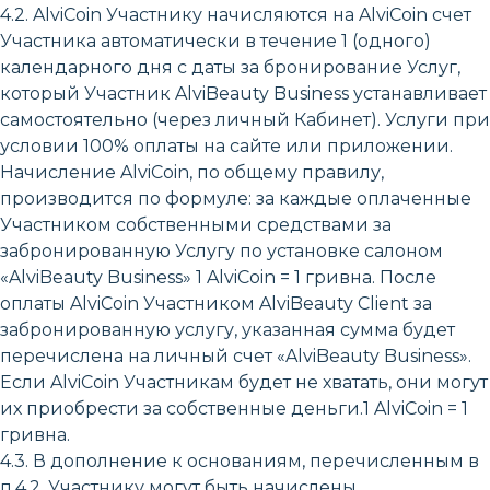
4.2. AlviCoin Участнику начисляются на AlviCoin счет
Участника автоматически в течение 1 (одного)
календарного дня с даты за бронирование Услуг,
который Участник AlviBeauty Business устанавливает
самостоятельно (через личный Кабинет). Услуги при
условии 100% оплаты на сайте или приложении.
Начисление AlviCoin, по общему правилу,
производится по формуле: за каждые оплаченные
Участником собственными средствами за
забронированную Услугу по установке салоном
«AlviBeauty Business» 1 AlviCoin = 1 гривна. После
оплаты AlviCoin Участником AlviBeauty Client за
забронированную услугу, указанная сумма будет
перечислена на личный счет «AlviBeauty Business».
Если AlviCoin Участникам будет не хватать, они могут
их приобрести за собственные деньги.1 AlviCoin = 1
гривна.
4.3. В дополнение к основаниям, перечисленным в
п.4.2, Участнику могут быть начислены