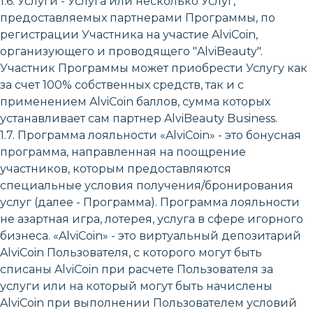
1.6. Услуги - Услуга или несколько Услуг,
предоставляемых партнерами Программы, по
регистрации Участника на участие AlviCoin,
организующего и проводящего "AlviBeauty".
Участник Программы может приобрести Услугу как
за счет 100% собственных средств, так и с
применением AlviCoin баллов, сумма которых
устанавливает сам партнер AlviBeauty Business.
1.7. Программа лояльности «AlviCoin» - это бонусная
программа, направленная на поощрение
участников, которым предоставляются
специальные условия получения/бронирования
услуг (далее - Программа). Программа лояльности
не азартная игра, лотерея, услуга в сфере игорного
бизнеса. «AlviCoin» - это виртуальный депозитарий
AlviCoin Пользователя, с которого могут быть
списаны AlviCoin при расчете Пользователя за
услуги или на который могут быть начислены
AlviCoin при выполнении Пользователем условий