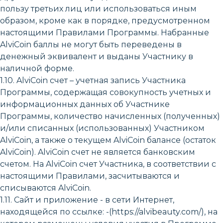
пользу третьих лиц или использоваться иным
образом, кроме как в порядке, предусмотренном
настоящими Правилами Программы. Набранные
AlviCoin баллы не могут быть переведены в
денежный эквивалент и выданы Участнику в
наличной форме.
1.10. AlviCoin счет – учетная запись Участника
Программы, содержащая совокупность учетных и
информационных данных об Участнике
Программы, количество начисленных (полученных)
и/или списанных (использованных) Участником
AlviCoin, а также о текущем AlviCoin балансе (остаток
AlviCoin). AlviCoin счет не является банковским
счетом. На AlviCoin счет Участника, в соответствии с
настоящими Правилами, засчитываются и
списываются AlviCoin.
1.11. Сайт и приложение - в сети Интернет,
находящейся по ссылке: -(https://alvibeauty.com/), на