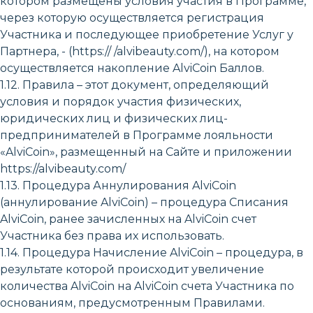
котором размещены условия участия в Программе,
через которую осуществляется регистрация
Участника и последующее приобретение Услуг у
Партнера, - (https:// /alvibeauty.com/), на котором
осуществляется накопление AlviCoin Баллов.
1.12. Правила – этот документ, определяющий
условия и порядок участия физических,
юридических лиц и физических лиц-
предпринимателей в Программе лояльности
«AlviCoin», размещенный на Сайте и приложении
https://alvibeauty.com/
1.13. Процедура Аннулирования AlviCoin
(аннулирование AlviCoin) – процедура Списания
AlviCoin, ранее зачисленных на AlviCoin счет
Участника без права их использовать.
1.14. Процедура Начисление AlviCoin – процедура, в
результате которой происходит увеличение
количества AlviCoin на AlviCoin счета Участника по
основаниям, предусмотренным Правилами.