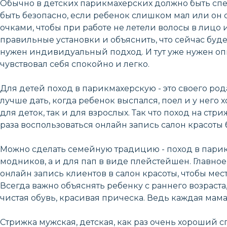
Обычно в детских парикмахерских должно быть сп
быть безопасно, если ребенок слишком мал или он
очками, чтобы при работе не летели волосы в лицо 
правильные установки и объяснить, что сейчас буде
нужен индивидуальный подход. И тут уже нужен оп
чувствовал себя спокойно и легко.
Для детей поход в парикмахерскую - это своего ро
лучше дать, когда ребенок выспался, поел и у него
для деток, так и для взрослых. Так что поход на с
раза воспользоваться онлайн запись салон красоты б
Можно сделать семейную традицию - поход в парик
модников, а и для пап в виде плейстейшен. Главно
онлайн запись клиентов в салон красоты, чтобы мест
Всегда важно объяснять ребенку с раннего возраста
чистая обувь, красивая прическа. Ведь каждая мам
Стрижка мужская, детская, как раз очень хороший с