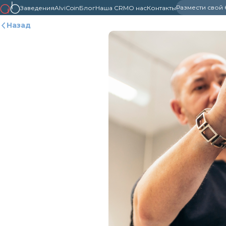
Размести свой
Заведения
AlviCoin
Блог
Наша CRM
О нас
Контакты
Назад