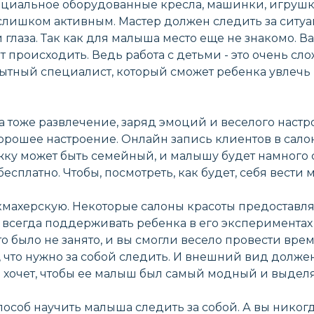
ециальное оборудованные кресла, машинки, игрушк
 слишком активным. Мастер должен следить за сит
и глаза. Так как для малыша место еще не знакомо. 
т происходить. Ведь работа с детьми - это очень с
ытный специалист, который сможет ребенка увлечь 
да тоже развлечение, заряд эмоций и веселого наст
 хорошее настроение. Онлайн запись клиентов в сал
трижку может быть семейный, и малышу будет намног
есплатно. Чтобы, посмотреть, как будет, себя вести 
махерскую. Некоторые салоны красоты предоставля
е всегда поддерживать ребенка в его экспериментах
о было не занято, и вы смогли весело провести врем
, что нужно за собой следить. И внешний вид долже
а хочет, чтобы ее малыш был самый модный и выдел
пособ научить малыша следить за собой. А вы никогд