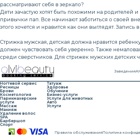
рассматривают себя в зеркало?
Дети зачастую хотят быть похожими на родителей 
привычки пап. Все начинают заботиться о своей вне
этого хочется и нравится как они выглядят. Запись
Стрижка мужская, детская должна нравится ребенку
должен чувствовать себя уверенно. Также немалов
среди сверстников. Для стрижек мужских детских ч
Заведения
Al
Ногтевой сервис
Татуаж
Ресницы
Здоровье
Брови
Обучение
Косметология
Бизнес-услуги
Парикмахерские
Услуги для животных
услуги
Авто
Массаж
Услуги
Макияж
Удаление волос
SPA
Барбершоп
Спорт
Правила обслуживания
Политика конфид