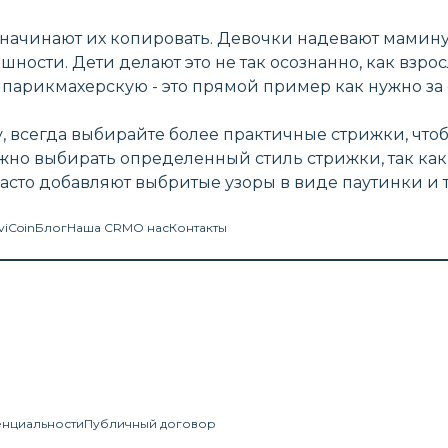
и начинают их копировать. Девочки надевают мамин
шности. Дети делают это не так осознанно, как взро
 в парикмахерскую - это прямой пример как нужно за
, всегда выбирайте более практичные стрижки, что
ажно выбирать определенный стиль стрижки, так ка
асто добавляют выбритые узоры в виде паутинки и т
viCoin
Блог
Наша CRM
О нас
Контакты
енциальности
Публичный договор