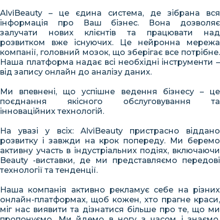
AlviBeauty – це єдина система, де зібрана вся
інформація про Ваш бізнес. Вона дозволяє
залучати нових клієнтів та працювати над
розвитком вже існуючих. Це нейронна мережа
компанії, головний мозок, що зберігає все потрібне.
Наша платформа надає всі необхідні інструменти –
від запису онлайн до аналізу даних.
Ми впевнені, що успішне ведення бізнесу – це
поєднання якісного обслуговування та
інноваційних технологій.
На увазі у всіх: AlviBeauty пристрасно віддано
розвитку і завжди на крок попереду. Ми беремо
активну участь в індустріальних подіях, включаючи
Beauty -виставки, де ми представляємо передові
технології та тенденції.
Наша компанія активно рекламує себе на різних
онлайн-платформах, щоб кожен, хто прагне краси,
міг нас виявити та дізнатися більше про те, що ми
пропонуємо. Ми йдемо в ногу з часом і знаємо,