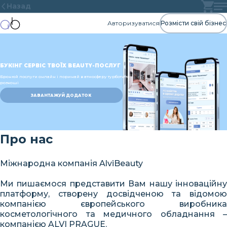
Назад
Авторизуватися
Розмісти свій бізнес
БУКІНГ СЕРВІС ТВОЇХ BEAUTY-ПОСЛУГ
Бронюй послуги онлайн і поринай в атмосферу турботи та
розкоші
ЗАВАНТАЖУЙ ДОДАТОК
Про нас
Міжнародна компанія AlviBeauty
Ми пишаємося представити Вам нашу інноваційну
платформу, створену досвідченою та відомою
компанією європейського виробника
косметологічного та медичного обладнання –
компанією ALVI PRAGUE.