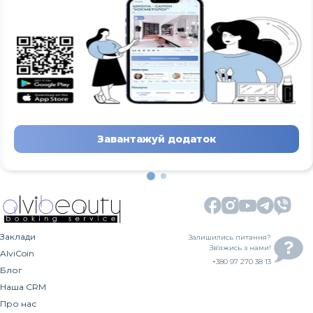
Завантажуй додаток
Заклади
Залишились питання?
Зв’яжись з нами!
AlviCoin
+380 97 270 38 13
Блог
Наша CRM
Про нас