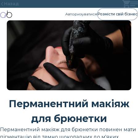
Назад
Авторизуватися
Розмісти свій бізнес
Перманентний макіяж
для брюнетки
Перманентний макіяж для брюнетки повинен мати
пігментацію від темно шоколадних до м'яких