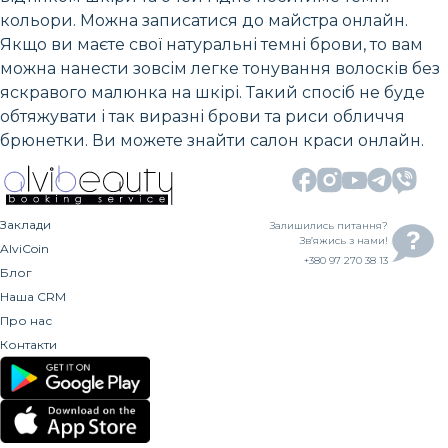
кольори. Можна записатися до майстра онлайн.
Якщо ви маєте свої натуральні темні брови, то вам
можна нанести зовсім легке тонування волосків без
яскравого малюнка на шкірі. Такий спосіб не буде
обтяжувати і так виразні брови та риси обличчя
брюнетки. Ви можете знайти салон краси онлайн.
Заклади
Залишились питання?
Зв’яжись з нами!
AlviCoin
+380 97 270 38 13
Блог
Наша CRM
Про нас
Контакти