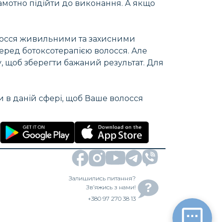
амотно підійти до виконання. А якщо
олосся живильними та захисними
еред ботоксотерапією волосся. Але
у, щоб зберегти бажаний результат. Для
 в даній сфері, щоб Ваше волосся
Залишились питання?
Зв’яжись з нами!
+380 97 270 38 13