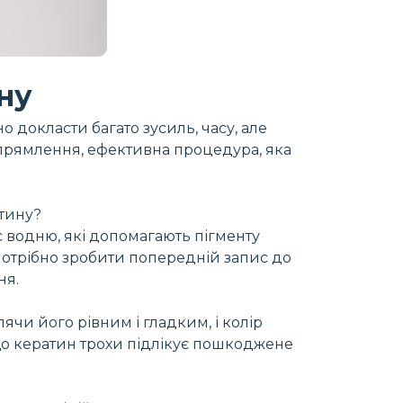
ну
но докласти багато зусиль, часу, але
 випрямлення, ефективна процедура, яка
атину?
с водню, які допомагають пігменту
потрібно зробити попередній запис до
ня.
ячи його рівним і гладким, і колір
 що кератин трохи підлікує пошкоджене