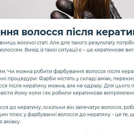
ння волосся після керати
вниць жіночої статі. Але для такого результату потріб
 волоссям. Вихід із такої ситуації є – це кератинове
чим. Чи можна робити фарбування волосся після кер
ні процедури. Фарби містять у складі аміак, переки
я після кератину можна, але не одразу. Для цього 
овісти йому коли і як робили кератинове випрямлен
я до кератину, оскільки він запечатує волосся, робл
дин плюс у фарбуванні волосся до кератину - це те,
 аміаку.