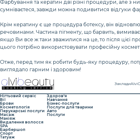
Фарбування та кератин дві різні процедури, але з 
сумніваєтеся, завжди можна подивитися відгуки фар
Крім кератину є ще процедура ботексу, він віднов
речовинами. Частина пігменту, що барвить, вимиває
якщо Ви все ж таки зважилися на це, то після цієї п
цього потрібно використовувати професійну космет
Отже, перед тим як робити будь-яку процедуру, пот
виглядало гарним і здоровим!
Заклади
Alvi
Нігтьовий сервіс
Здоров'я
Вії
Навчання
Брови
Бізнес-послуги
Косметологія
Послуги для тварини
Перукарські послуги
Авто
Масаж
Послуги
Макіяж
Видалення волосся
SPA
Барбершоп
Спорт
Татуаж