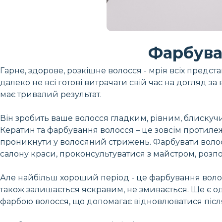
Фарбува
Гарне, здорове, розкішне волосся - мрія всіх предста
далеко не всі готові витрачати свій час на догляд за
має тривалий результат.
Він зробить ваше волосся гладким, рівним, блиску
Кератин та фарбування волосся – це зовсім протилеж
проникнути у волосяний стрижень. Фарбувати волосс
салону краси, проконсультуватися з майстром, розп
Але найбільш хороший період - це фарбування волосс
також залишається яскравим, не змивається. Ще є о
фарбою волосся, що допомагає відновлюватися після