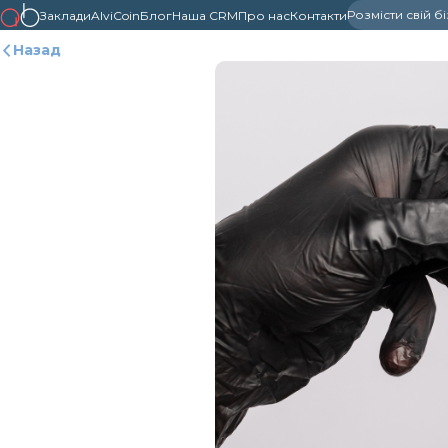
Розмісти свій б
Заклади
AlviCoin
Блог
Наша CRM
Про нас
Контакти
Назад