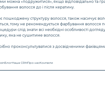
ними можна «подружитися», якщо відповідально та гр
бування волосся до і після кератину.
лює пошкоджену структуру волосся, також насичує в
ться, тому не рекомендується фарбування волосся п
роцедури слід знати всі необхідні особливості догляд
ику, яка не сушитиме волосся.
рібно проконсультуватися з досвідченими фахівцями
Coin
Блог
Наша CRM
Про нас
Контакти