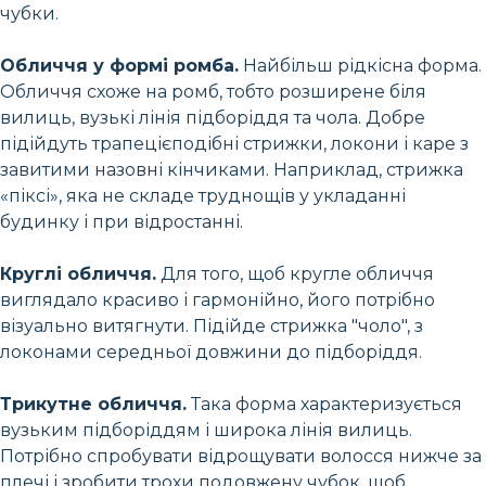
чубки.
Обличчя у формі ромба.
Найбільш рідкісна форма.
Обличчя схоже на ромб, тобто розширене біля
вилиць, вузькі лінія підборіддя та чола. Добре
підійдуть трапецієподібні стрижки, локони і каре з
завитими назовні кінчиками. Наприклад, стрижка
«піксі», яка не складе труднощів у укладанні
будинку і при відростанні.
Круглі обличчя.
Для того, щоб кругле обличчя
виглядало красиво і гармонійно, його потрібно
візуально витягнути. Підійде стрижка "чоло", з
локонами середньої довжини до підборіддя.
Трикутне обличчя.
Така форма характеризується
вузьким підборіддям і широка лінія вилиць.
Потрібно спробувати відрощувати волосся нижче за
плечі і зробити трохи подовжену чубок, щоб