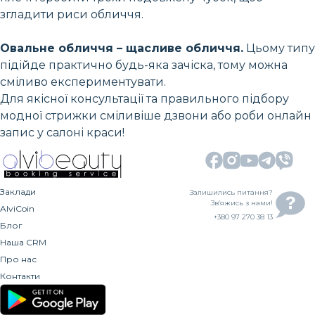
згладити риси обличчя.
Овальне обличчя – щасливе обличчя.
Цьому типу
підійде практично будь-яка зачіска, тому можна
сміливо експериментувати.
Для якісної консультації та правильного підбору
модної стрижки сміливіше дзвони або роби онлайн
запис у салоні краси!
Заклади
Залишились питання?
Зв’яжись з нами!
AlviCoin
+380 97 270 38 13
Блог
Наша CRM
Про нас
Контакти