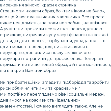
вираження жіночої краси є стрижка.
Страшно змінювати образ, бо «так ніколи не було»,
але ще й велике значення має звичка. Все просто:
лякає невідомість, але поки не зробиш, не впізнаєш.
А уявіть: ви прожили все життя зі повсякденною
стрижкою, витрачали купу часу і фінансів на всілякі
догляди для волосся, фарбування, укладання ... І в
один момент волею долі, ви записалися в
перукарню, довірилися послугам жіночого
перукаря і потрапили до професіонала. Тепер ви
отримали не лише новий образ, а й нові можливості,
які відкрив Вам цей образ!
Як прибрати щічки, згладити підборіддя та зробити
риси обличчя чіткими та красивими?
Ми постійно переглядаємо різні соціальні мережі,
дивимося на красивих та «ідеальних»
знаменитостей, і хочемо виглядати також. Але не