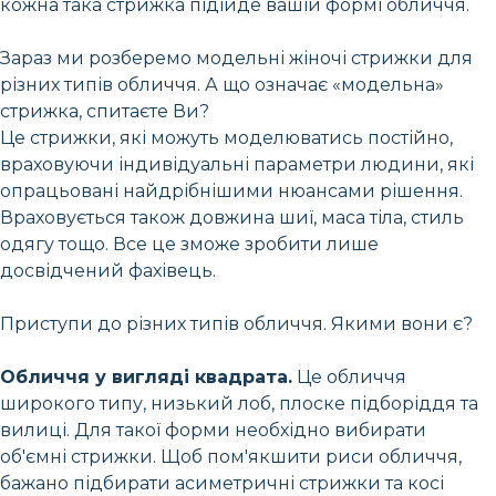
кожна така стрижка підійде вашій формі обличчя.
Зараз ми розберемо модельні жіночі стрижки для
різних типів обличчя. А що означає «модельна»
стрижка, спитаєте Ви?
Це стрижки, які можуть моделюватись постійно,
враховуючи індивідуальні параметри людини, які
опрацьовані найдрібнішими нюансами рішення.
Враховується також довжина шиї, маса тіла, стиль
одягу тощо. Все це зможе зробити лише
досвідчений фахівець.
Приступи до різних типів обличчя. Якими вони є?
Обличчя у вигляді квадрата.
Це обличчя
широкого типу, низький лоб, плоске підборіддя та
вилиці. Для такої форми необхідно вибирати
об'ємні стрижки. Щоб пом'якшити риси обличчя,
бажано підбирати асиметричні стрижки та косі