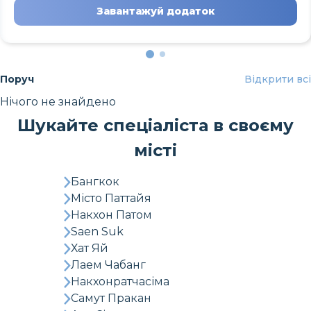
Завантажуй додаток
Поруч
Відкрити всі
Нічого не знайдено
Шукайте спеціаліста в своєму
місті
Бангкок
Місто Паттайя
Накхон Патом
Saen Suk
Хат Яй
Лаем Чабанг
Накхонратчасіма
Самут Пракан