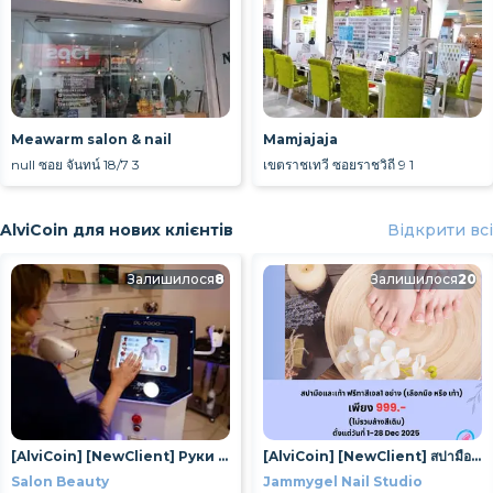
Meawarm salon & nail
Mamjajaja
null ซอย จันทน์ 18/7 3
เขตราชเทวี ซอยราชวิถี 9 1
AlviCoin для нових клієнтів
Відкрити всі
Залишилося
8
Залишилося
20
[AlviCoin] [NewClient] Руки до локтя (женские)
[AlviCoin] [NewClient] สปามือและเท้า ฟรีทาสีเจล1 อย่าง (เลือกมือ หรือ เท้า) Promotion 1-28 Dec 2025
Salon Beauty
Jammygel Nail Studio