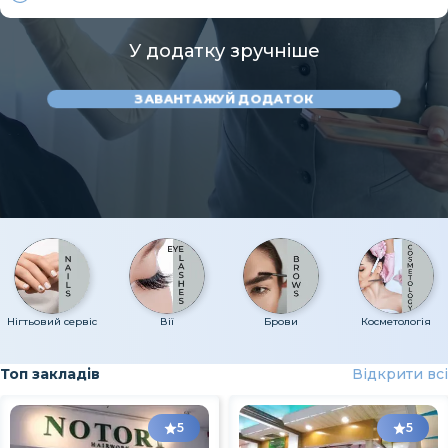
У додатку зручніше
ЗАВАНТАЖУЙ ДОДАТОК
Нігтьовий сервіс
Вії
Брови
Косметологія
Топ закладів
Відкрити всі
5
5