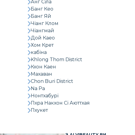
Анг Сіла
Банг Кео
Банг Яй
Чіанг Клом
Чіангмай
Дой Каео
Хом Крет
кабіна
Khlong Thom District
Кхон Каен
Махаван
Chon Buri District
Na Pa
Нонтхабурі
Пхра Накхон Сі Аюттхая
Пхукет
З ALVIBEAUTY ВИ