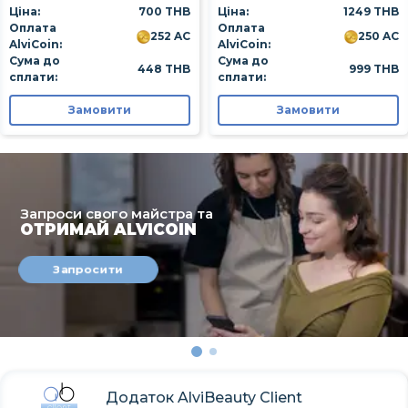
Ціна:
700 THB
Ціна:
1249 THB
Оплата
Оплата
252 AC
250 AC
AlviCoin:
AlviCoin:
Сума до
Сума до
448 THB
999 THB
сплати:
сплати:
Замовити
Замовити
Запроси свого майстра та
ОТРИМАЙ ALVICOIN
Запросити
Додаток AlviBeauty Client