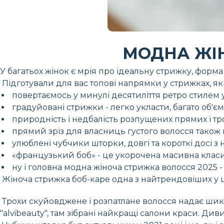
МОДНА ЖІН
У багатьох жінок є мрія про ідеальну стрижку, форма
Підготували для вас топові напрямки у стрижках, я
повертаємось у минулі десятиліття ретро стилем у 
градуйовані стрижки - легко укласти, багато об'єм
природність і недбалість розпущених прямих і тр
прямий зріз для власниць густого волосся також
улюблені чубчики шторки, довгі та короткі досі з 
«французький боб» - це укорочена масивна класика
ну і головна модна жіноча стрижка волосся 2025 - 
Жіноча стрижка боб-каре одна з найтрендовіших у ц
Трохи скуйовджене і розпатлане волосся надає шику
"alvibeauty", там зібрані найкращі салони краси. Ди