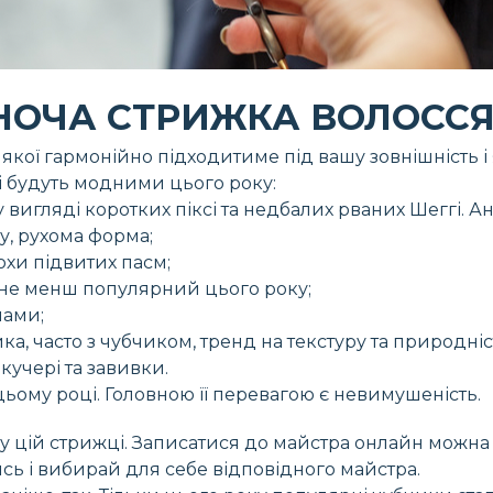
ОЧА СТРИЖКА ВОЛОССЯ 
 якої гармонійно підходитиме під вашу зовнішність і
кі будуть модними цього року:
вигляді коротких піксі та недбалих рваних Шеггі. Ан
у, рухома форма;
охи підвитих пасм;
 не менш популярний цього року;
нами;
, часто з чубчиком, тренд на текстуру та природніс
кучері та завивки.
ьому році. Головною її перевагою є невимушеність.
 цій стрижці. Записатися до майстра онлайн можна 
вись і вибирай для себе відповідного майстра.