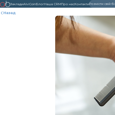
Розмісти свій б
Заклади
AlviCoin
Блог
Наша CRM
Про нас
Контакти
Назад