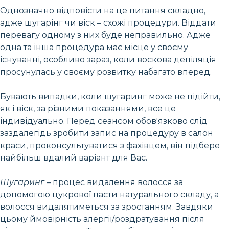
Однозначно відповісти на це питання складно,
адже шугарінг чи віск – схожі процедури. Віддати
перевагу одному з них буде неправильно. Адже
одна та інша процедура має місце у своєму
існуванні, особливо зараз, коли воскова депіляція
просунулась у своєму розвитку набагато вперед.
Бувають випадки, коли шугаринг може не підійти,
як і віск, за різними показаннями, все це
індивідуально. Перед сеансом обов'язково слід
заздалегідь зробити запис на процедуру в салон
краси, проконсультуватися з фахівцем, він підбере
найбільш вдалий варіант для Вас.
Шугаринг
– процес видалення волосся за
допомогою цукрової пасти натурального складу, а
волосся видалятиметься за зростанням. Завдяки
цьому ймовірність алергії/роздратування після