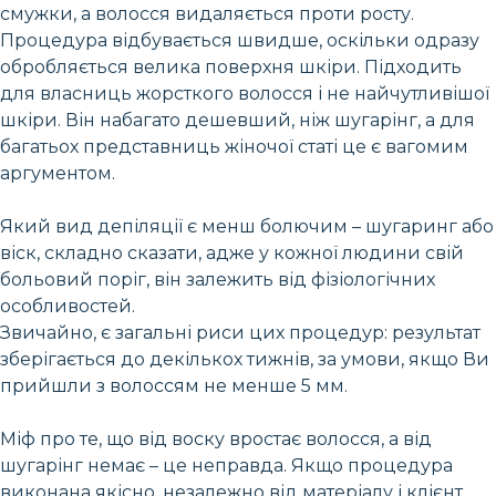
смужки, а волосся видаляється проти росту.
Процедура відбувається швидше, оскільки одразу
обробляється велика поверхня шкіри. Підходить
для власниць жорсткого волосся і не найчутливішої
шкіри. Він набагато дешевший, ніж шугарінг, а для
багатьох представниць жіночої статі це є вагомим
аргументом.
Який вид депіляції є менш болючим – шугаринг або
віск, складно сказати, адже у кожної людини свій
больовий поріг, він залежить від фізіологічних
особливостей.
Звичайно, є загальні риси цих процедур: результат
зберігається до декількох тижнів, за умови, якщо Ви
прийшли з волоссям не менше 5 мм.
Міф про те, що від воску вростає волосся, а від
шугарінг немає – це неправда. Якщо процедура
виконана якісно, незалежно від матеріалу і клієнт