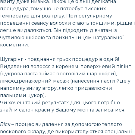
візиту дуже низька. Також це більш делікатна
процедура, тому що не потребує високих
температур для розігріву. При регулярному
проведенні сеансу волоски стають тоншими, рідше і
легше видаляються. Він підходить дівчатам із
чутливою шкірою та прихильницям натуральної
косметики.
Шугарінг - поєднання трьох процедур в одній!
Видалення волосся з коренем, поверхневий пілінг
(цукрова паста знімає ороговілий шар шкіри),
лімфодренажерний масаж (нанесення пасти йде у
напрямку знизу вгору, легко придавлюючи
пальцями цукор).
Чи хочеш такий результат? Для цього потрібно
знайти салон краси у Вашому місті та записатися.
Віск
– процес видалення за допомогою теплого
воскового складу, де використовуються спеціальні