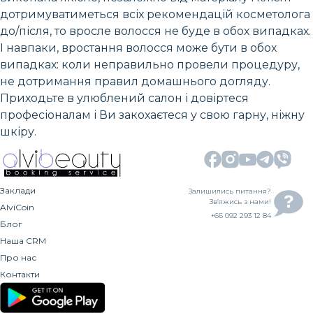
дотримуватиметься всіх рекомендацій косметолога
до/після, то вросле волосся не буде в обох випадках.
І навпаки, вростання волосся може бути в обох
випадках: коли неправильно провели процедуру,
не дотримання правил домашнього догляду.
Приходьте в улюблений салон і довіртеся
професіоналам і Ви закохаєтеся у свою гарну, ніжну
шкіру.
Заклади
Залишились питання?
Зв’яжись з нами!
AlviCoin
+66 092 293 12 84
Блог
Наша CRM
Про нас
Контакти