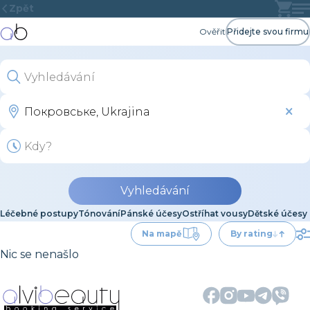
Zpět
Ověřit
Přidejte svou firmu
Vyhledávání
Léčebné postupy
Tónování
Pánské účesy
Ostříhat vousy
Dětské účesy
Na mapě
By rating
Nic se nenašlo