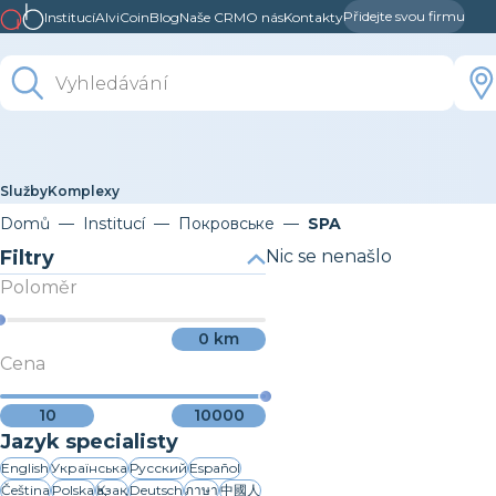
Přidejte svou firmu
Institucí
AlviCoin
Blog
Naše CRM
O nás
Kontakty
Služby
Komplexy
Domů
Institucí
Покровське
SPA
Filtry
Nic se nenašlo
Poloměr
0
km
Cena
10
10000
Jazyk specialisty
English
Українська
Русский
Español
Čeština
Polska
Қазақ
Deutsch
ภาษา
中國人