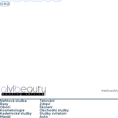
日本語
Institucí
Al
Nehtová služba
Tetování
Řasy
Zdraví
Obočí
Školení
Kosmetologie
Obchodní služby
Kadeřnické služby
Služby zvířatům
Masáž
Auto