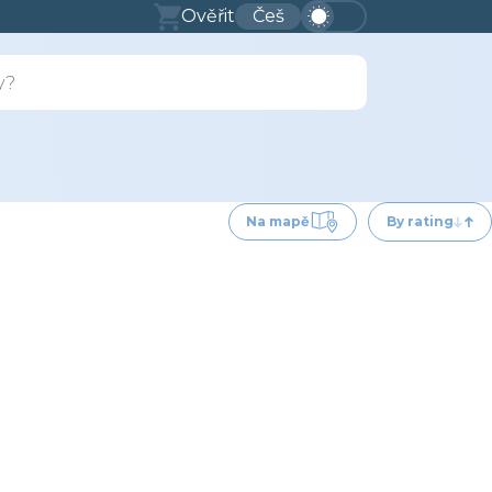
Ověřit
Češ
Na mapě
By rating