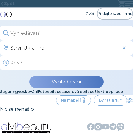
Zpět
Ověřit
Přidejte svou firmu
Vyhledávání
Sugaring
Voskování
Fotoepilace
Laserová epilace
Elektroepilace
Na mapě
By rating
Nic se nenašlo